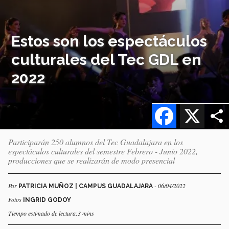
Estos son los espectáculos
culturales del Tec GDL en
2022
Facebook
X
Participarán 250 alumnos del Tec Guadalajara en los
espectáculos culturales del semestre Febrero - Junio 2022,
producciones que se realizarán de modo presencial
Por
- 06/04/2022
PATRICIA MUÑOZ | CAMPUS GUADALAJARA
Fotos
INGRID GODOY
Tiempo estimado de lectura:3 mins