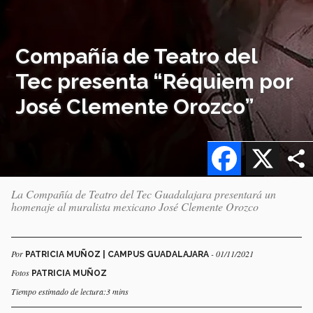
Compañía de Teatro del
Tec presenta “Réquiem por
José Clemente Orozco”
Facebook
X
La Compañía de Teatro del Tec Guadalajara presentará un
homenaje al muralista mexicano José Clemente Orozco
Por
- 01/11/2021
PATRICIA MUÑOZ | CAMPUS GUADALAJARA
Fotos
PATRICIA MUÑOZ
Tiempo estimado de lectura:3 mins