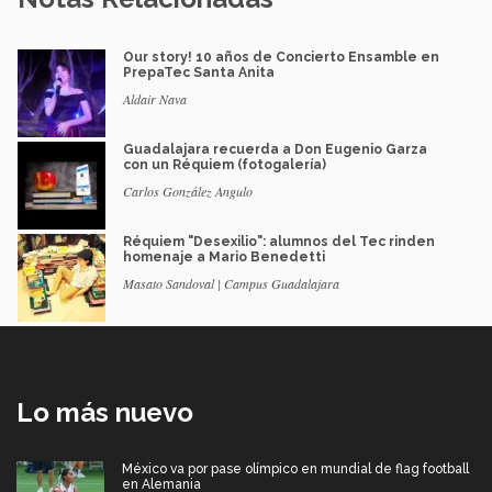
Our story! 10 años de Concierto Ensamble en
PrepaTec Santa Anita
Aldair Nava
Guadalajara recuerda a Don Eugenio Garza
con un Réquiem (fotogalería)
Carlos González Angulo
Réquiem "Desexilio": alumnos del Tec rinden
homenaje a Mario Benedetti
Masato Sandoval | Campus Guadalajara
Lo más nuevo
México va por pase olímpico en mundial de flag football
en Alemania