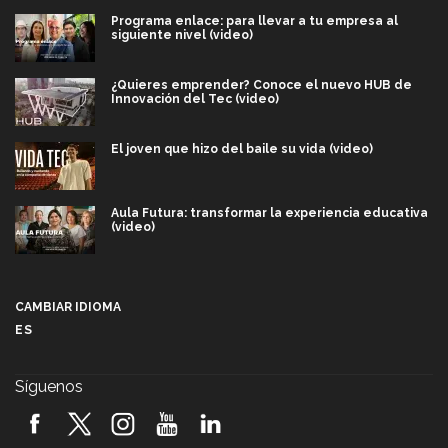
Programa enlace: para llevar a tu empresa al
siguiente nivel (video)
¿Quieres emprender? Conoce el nuevo HUB de
Innovación del Tec (video)
El joven que hizo del baile su vida (video)
Aula Futura: transformar la experiencia educativa
(video)
Más que un festival cultural: así es la magia de
VIBRART 2026 (video)
CAMBIAR IDIOMA
ES
Javier Guzmán: investigación con impacto social
(video)
Síguenos
¡México, en el top del mundial de robótica FIRST
2026! (video)