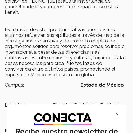
edición de TECMUN Jr., resaltó la importancia de
concretar ideas y comprender el impacto que éstas
tienen.
Es a través de este tipo de iniciativas que nuestros
alumnos refuerzan sus aptitudes a través del uso de la
investigación exhaustiva y del correcto empleo de
argumentos sólidos para resolver problemas de índole
internacional a pesar de las diferencias más
contrastantes entre naciones y culturas; forjando así las
bases necesarias para crear fuertes lazos de
convivencia entre distintos países, promoviendo el
impulso de México en el escenario global.
Campus:
Estado de México
Escuelas:
Ciencias Sociales y Gobierno,
PrepaTec
×
Recibe nuestro newsletter de
Etiquetas:
TecMun,
PrepaTec,
Estado de