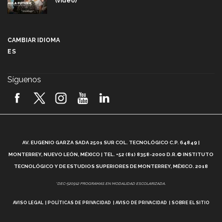
(video)
Más que un festival cultural: así es la magia de
VIBRART 2026 (video)
CAMBIAR IDIOMA
ES
Javier Guzmán: investigación con impacto social
(video)
Síguenos
¡México, en el top del mundial de robótica FIRST
2026! (video)
Vida Tec: Pasión, disciplina y básquetbol, con Gael
Adame (video)
A
AV. EUGENIO GARZA SADA 2501 SUR COL. TECNOLÓGICO C.P. 64849 |
L
¿Cómo es el Modelo Educativo Tec? (video)
MONTERREY, NUEVO LEÓN, MÉXICO | TEL. +52 (81) 8358-2000 D.R.© INSTITUTO
TECNOLÓGICO Y DE ESTUDIOS SUPERIORES DE MONTERREY, MÉXICO. 2018
Vida Tec: Feminismo e Inteligencia Artificial, Paola
*DEC-520912 PROGRAMAS EN MODALIDAD ESCOLARIZADA.
Ricaurte (video)
AVISO LEGAL
POLÍTICAS DE PRIVACIDAD
AVISO DE PRIVACIDAD
SOBRE EL SITIO