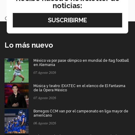
México,
Tec de Monterrey
noticias:
Categoría:
Institución
Lo más nuevo
México va por pase olímpico en mundial de flag football
en Alemania
07 Agosto 2026
Música y teatro: EXATEC en el elenco de El Fantasma
de la Ópera México
07 Agosto 2026
Borregos CCM van por el campeonato en liga mayor de
americano
06 Agosto 2026