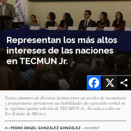
Representan los más altos
intereses de las naciones
en TECMUN Jr.
Facebook
X
Varios alumnos de diversas instituciones en niveles de secundaria
y preparatoria ejercitaron sus habilidades de expresión verbal en
la vigésimo quinta edición de TECMUN Jr., llevada a cabo en
Tec Estado de México.
Por
- 13/11/2017
PEDRO ÁNGEL GONZÁLEZ GONZÁLEZ