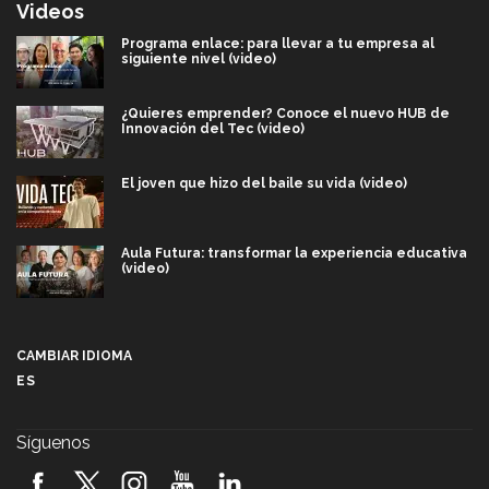
Videos
Programa enlace: para llevar a tu empresa al
siguiente nivel (video)
¿Quieres emprender? Conoce el nuevo HUB de
Innovación del Tec (video)
El joven que hizo del baile su vida (video)
Aula Futura: transformar la experiencia educativa
(video)
Más que un festival cultural: así es la magia de
VIBRART 2026 (video)
CAMBIAR IDIOMA
ES
Javier Guzmán: investigación con impacto social
(video)
Síguenos
¡México, en el top del mundial de robótica FIRST
2026! (video)