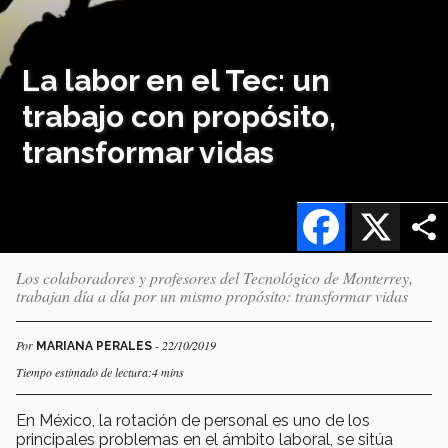
La labor en el Tec: un
trabajo con propósito,
transformar vidas
Facebook
X
Los colaboradores y profesores del Tecnológico de Monterrey,
trabajan día a día por un mismo propósito: transformar vidas
Por
- 22/10/2019
MARIANA PERALES
Tiempo estimado de lectura:4 mins
En México, la rotación de personal es uno de los
principales problemas en el ámbito laboral, se sitúa