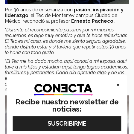
Por 30 años de enseñanza con
pasión, inspiración y
liderazgo
, el Tec de Monterrey campus Ciudad de
México, reconoció al profesor
Ernesto Pacheco.
“Durante el reconocimiento pasaron por mí muchos
recuerdos, es algo muy emotivo y que te hace reflexionar.
El Tec es mi casa, es donde me siento seguro, agradable,
donde disfruto estar y
si tuviera que repetir estos 30 años,
lo haría con todo gusto.
“
El Tec me ha dado mucho,
aquí conocí a mi esposa, aquí
tuve a mis hijos y estudian aquí; tengo logros académicos,
familiares y personales.
Cada día aprendo algo
y de los
estudiantes aprendo la alegría y las ganas de hacer las
×
cosas bien, de comprometerse, de luchar por ser mejores,
eso me llevo y agradezco”
, dijo el profesor.
Recibe nuestro newsletter de
noticias: