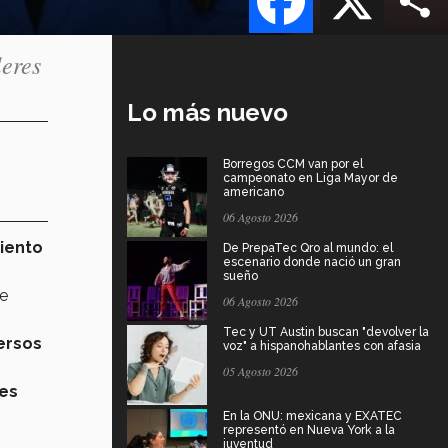
leres
Lo más nuevo
Borregos CCM van por el
campeonato en Liga Mayor de
americano
06 Agosto 2026
iento
De PrepaTec Qro al mundo: el
escenario donde nació un gran
sueño
de
06 Agosto 2026
Tec y UT Austin buscan "devolver la
ersos
voz" a hispanohablantes con afasia
05 Agosto 2026
es
En la ONU: mexicana y EXATEC
representó en Nueva York a la
juventud