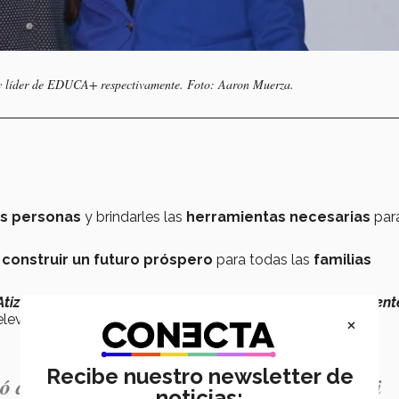
 y líder de EDUCA+ respectivamente. Foto: Aaron Muerza.
s personas
y brindarles las
herramientas necesarias
par
a
construir un futuro próspero
para todas las
familias
Atizapán de Zaragoza
, hemos podido
impactar positivament
×
levancia de la colaboración con instituciones locales.
Recibe nuestro newsletter de
ió de una influencia muy significativa en mi
noticias: