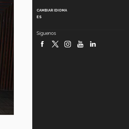
Más que un festival cultural: así es
la magia de VIBRART 2026 (video)
CAMBIAR IDIOMA
ES
Javier Guzmán: investigación con
impacto social (video)
Síguenos
¡México, en el top del mundial de
robótica FIRST 2026! (video)
Vida Tec: Pasión, disciplina y
básquetbol, con Gael Adame
(video)
¿Cómo es el Modelo Educativo
Tec? (video)
Vida Tec: Feminismo e Inteligencia
Artificial, Paola Ricaurte (video)