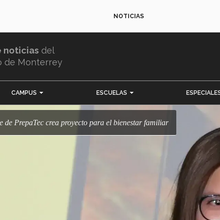
NOTICIAS
e noticias
del
o de Monterrey
CAMPUS
ESCUELAS
ESPECIALE
te de PrepaTec crea proyecto para el bienestar familiar