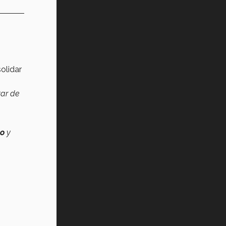
olidar
ar de
po
y