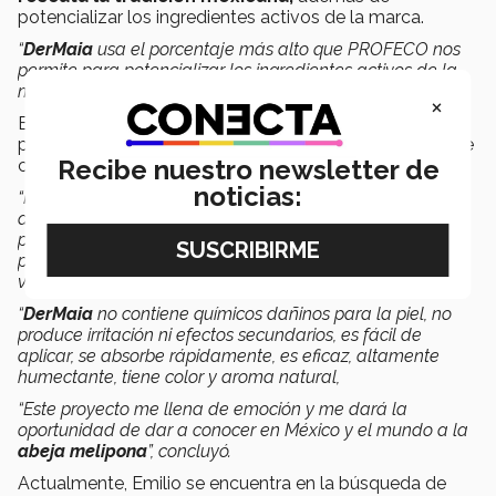
potencializar los ingredientes activos de la marca.
“
DerMaia
usa el porcentaje más alto que PROFECO nos
permite para potencializar los ingredientes activos de la
marca y no son probados en animales”.
×
Emilio asegura que los productos desarrollados son
para todo tipo de piel por los ingredientes naturales que
Recibe nuestro newsletter de
contienen.
noticias:
“He recibido muchos comentarios acerca de las cremas
de
DerMaia,
sobre todo de gente con sensibilidad en la
piel, por ejemplo, diabéticos con resequedad en las
piernas y comezón, quienes a raíz de utilizar el producto
ven una mejoría,
“
DerMaia
no contiene químicos dañinos para la piel, no
produce irritación ni efectos secundarios, es fácil de
aplicar, se absorbe rápidamente, es eficaz, altamente
humectante, tiene color y aroma natural,
“Este proyecto me llena de emoción y me dará la
oportunidad de dar a conocer en México y el mundo a la
abeja melipona
”, concluyó.
Actualmente, Emilio se encuentra en la búsqueda de