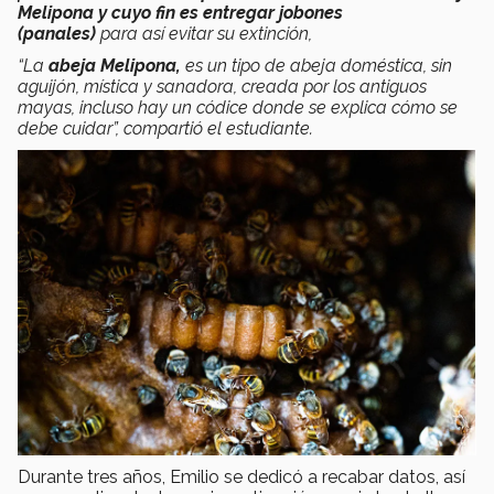
Melipona y c
uyo fin es entregar jobones
(panales)
para
así evitar su extinción,
“La
abeja Melipona,
es un tipo de abeja doméstica, sin
aguijón, mística y sanadora, creada por los antiguos
mayas, incluso hay un códice donde se explica cómo se
debe cuidar”, compartió el estudiante.
Durante tres años, Emilio se dedicó a recabar datos, así