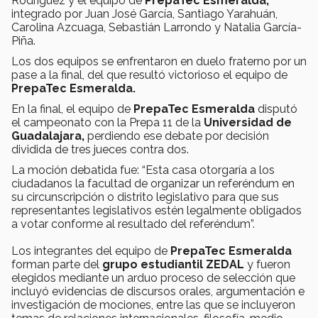
Rodríguez y el equipo de
PrepaTec Esmeralda,
integrado por
Juan José García, Santiago Yarahuán,
Carolina Azcuaga, Sebastián Larrondo y Natalia García-
Piña.
Los dos equipos se enfrentaron en duelo fraterno por un
pase a la final, del que resultó victorioso el equipo de
PrepaTec Esmeralda.
En la final, el equipo de
PrepaTec Esmeralda
disputó
el campeonato con la Prepa 11 de la
Universidad de
Guadalajara,
perdiendo ese debate por decisión
dividida de tres jueces contra dos.
La moción debatida fue: “Esta casa otorgaría a los
ciudadanos la facultad de organizar un referéndum en
su circunscripción o distrito legislativo para que sus
representantes legislativos estén legalmente obligados
a votar conforme al resultado del referéndum”.
Los integrantes del equipo de
PrepaTec Esmeralda
forman parte del
grupo estudiantil ZEDAL
y fueron
elegidos mediante un arduo proceso de selección que
incluyó evidencias de discursos orales, argumentación e
investigación de mociones, entre las que se incluyeron