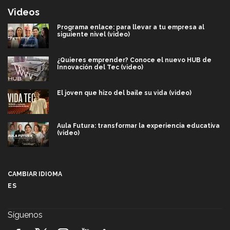
Videos
Programa enlace: para llevar a tu empresa al
siguiente nivel (video)
¿Quieres emprender? Conoce el nuevo HUB de
Innovación del Tec (video)
El joven que hizo del baile su vida (video)
Aula Futura: transformar la experiencia educativa
(video)
Más que un festival cultural: así es la magia de
VIBRART 2026 (video)
CAMBIAR IDIOMA
ES
Javier Guzmán: investigación con impacto social
(video)
Síguenos
¡México, en el top del mundial de robótica FIRST