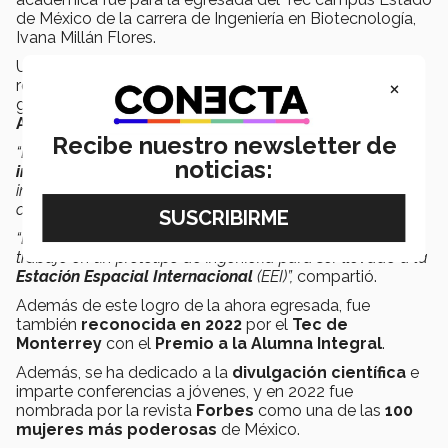
de México de la carrera de Ingeniería en Biotecnología,
Ivana Millán Flores.
Uno de los proyectos más destacados que
Ivana
×
recuerda y que le valieron para su reconocimiento del
gobierno municipal, fue el que la llevó a la
National
Aeronautics and Space Administration (
NASA).
Recibe nuestro newsletter de
“En 2022 fui seleccionada para participar en las
noticias:
instalaciones de la NASA
por un proyecto de
investigación que estudiaba a
células cancerígenas
en
condiciones de
ausencia de gravedad
.
“Durante una semana fui y
entrené como astronauta
y
trabajé en un prototipo de ingeniería para ser llevado a la
Estación Espacial Internacional
(EEI)”,
compartió.
Además de este logro de la ahora egresada, fue
también
reconocida en 2022
por el
Tec de
Monterrey
con el
Premio a la Alumna Integral
.
Además, se ha dedicado a la
divulgación científica
e
imparte conferencias a jóvenes, y en 2022 fue
nombrada por la revista
Forbes
como una de las
100
mujeres más poderosas
de México.