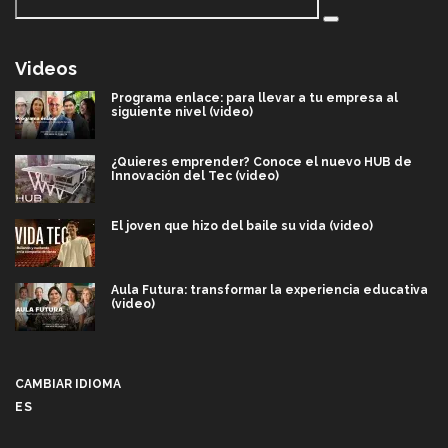
Videos
Programa enlace: para llevar a tu empresa al
siguiente nivel (video)
¿Quieres emprender? Conoce el nuevo HUB de
Innovación del Tec (video)
El joven que hizo del baile su vida (video)
Aula Futura: transformar la experiencia educativa
(video)
Más que un festival cultural: así es la magia de
VIBRART 2026 (video)
CAMBIAR IDIOMA
ES
Javier Guzmán: investigación con impacto social
(video)