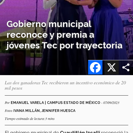
Gobierno municipal
reconoce y premia a
jóvenes Tec por trayectoria
Facebook
X
Las dos ganadoras Tec recibieron un incentivo económico de 20
mil pesos
Por
- 07/09/2023
EMANUEL VARELA | CAMPUS ESTADO DE MÉXICO
Fotos
IVANA MILLÁN, JENNIFER HUESCA
Tiempo estimado de lectura:3 mins
El gobierno municipal de
Cuautitlán Izcalli
reconoció la