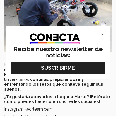
×
Recibe nuestro newsletter de
noticias:
En los próximos meses se darán a conocer los
resultados de las convocatorias, entonces sabremos si
Roverto
resultó seleccionado. Mientras el equipo de
universitarios
continúa preparándose y
enfrentando los retos que conlleva seguir sus
sueños.
¿Te gustaría apoyarlos a llegar a Marte? ¡Entérate
cómo puedes hacerlo en sus redes sociales!
Instagram: @qrteam.cem