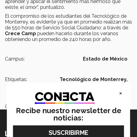
aprender y aplicar el sentimiento más hermoso que
existe,
el amor
”, puntualizó.
El compromiso de los estudiantes del Tecnológico de
Monterrey, es evidente ya que en promedio realizan más
de 550 horas de Servicio Social Ciudadano; a través de
Crece Camp
pueden hacerlo durante los veranos
obteniendo un promedio de 240 horas por año.
Campus:
Estado de México
Etiquetas:
Tecnológico de Monterrey,
Campus Estado de México,
Crece
Camp ,
Servicio Social
×
Categoría:
Educación
Recibe nuestro newsletter de
noticias:
Lo más nuevo