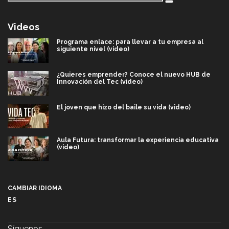
Videos
Programa enlace: para llevar a tu empresa al
siguiente nivel (video)
¿Quieres emprender? Conoce el nuevo HUB de
Innovación del Tec (video)
El joven que hizo del baile su vida (video)
Aula Futura: transformar la experiencia educativa
(video)
Más que un festival cultural: así es la magia de
VIBRART 2026 (video)
CAMBIAR IDIOMA
ES
Javier Guzmán: investigación con impacto social
(video)
Síguenos