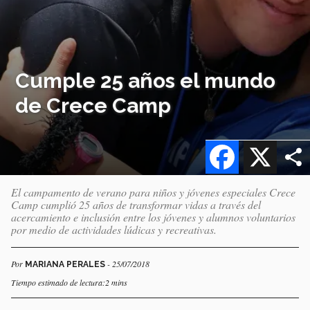
Cumple 25 años el mundo
de Crece Camp
Facebook
X
El campamento de verano para niños y jóvenes especiales Crece
Camp cumplió 25 años de transformar vidas a través del
acercamiento e inclusión entre los jóvenes y alumnos voluntarios
por medio de actividades lúdicas y recreativas.
Por
- 25/07/2018
MARIANA PERALES
Tiempo estimado de lectura:2 mins