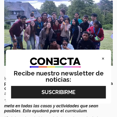
×
Recibe nuestro newsletter de
noticias:
Igualmente, para
aprender a disfrutar las
posibilidades que tiene en la vida y estar abierto a
contactos con nuevas culturas y experiencias
añadió:
“Uno de los consejos que quiero dar es
que la gente se
meta en todas las cosas y actividades que sean
posibles. Esto ayudará para el currículum
.