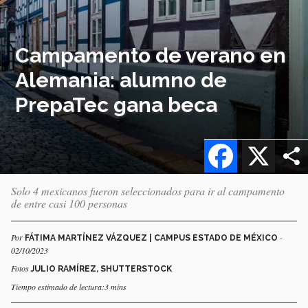
Campamento de verano en
Alemania: alumno de
PrepaTec gana beca
Facebook
X
Solo 4 mexicanos fueron seleccionados para ir al campamento
de entre casi 100 personas
Por
-
FÁTIMA MARTÍNEZ VÁZQUEZ | CAMPUS ESTADO DE MÉXICO
02/10/2023
Fotos
JULIO RAMÍREZ, SHUTTERSTOCK
Tiempo estimado de lectura:3 mins