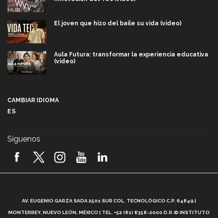
El joven que hizo del baile su vida (video)
Aula Futura: transformar la experiencia educativa
(video)
Más que un festival cultural: así es la magia de
VIBRART 2026 (video)
CAMBIAR IDIOMA
ES
Javier Guzmán: investigación con impacto social
(video)
Síguenos
¡México, en el top del mundial de robótica FIRST
2026! (video)
Vida Tec: Pasión, disciplina y básquetbol, con Gael
Adame (video)
A
AV. EUGENIO GARZA SADA 2501 SUR COL. TECNOLÓGICO C.P. 64849 |
L
¿Cómo es el Modelo Educativo Tec? (video)
MONTERREY, NUEVO LEÓN, MÉXICO | TEL. +52 (81) 8358-2000 D.R.© INSTITUTO