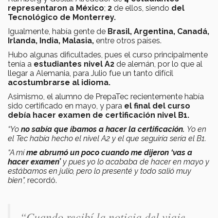
representaron a México
;
2
de ellos, siendo
del
Tecnológico de Monterrey.
Igualmente, había gente de
Brasil, Argentina, Canadá,
Irlanda, India, Malasia,
entre otros países.
Hubo algunas dificultades, pues el curso principalmente
tenía a
estudiantes nivel A2
de alemán, por lo que al
llegar a Alemania, para Julio fue un tanto difícil
acostumbrarse al idioma.
Asimismo, el alumno de PrepaTec recientemente había
sido certificado en mayo, y para
el final del curso
debía hacer examen de certificación nivel B1.
“Yo
no sabía que íbamos a hacer la certificación.
Yo en
el Tec había hecho el nivel A2 y el que seguiría sería el B1.
“A mí
me abrumó un poco cuando me dijeron ‘vas a
hacer examen’
y pues yo lo acababa de hacer en mayo y
estábamos en julio, pero lo presenté y todo salió muy
bien”,
recordó.
“Cuando recibí la noticia del viaje