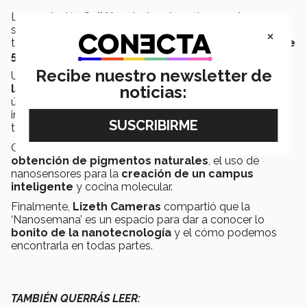
La asociación
SpINA
se instauró en el segundo
semestre del 2022 y, a través de diferentes cursos,
×
talleres, pláticas y conferencias, ha enseñado a
más de
500 personas
desde los
12 a los 70 años de edad
.
Recibe nuestro newsletter de
Uno de sus objetivos ha sido
fomentar el interés por
noticias:
la ciencia y el impacto de la investigació
n; en la
última edición de la
‘Nanosemana’
la asociación
impartió 5 cursos, una conferencia, una plenaria y un lab
tour.
Otros temas que se vieron durante la semana fueron la
obtención de pigmentos naturales
, el uso de
nanosensores para la
creación de un campus
inteligente
y cocina molecular.
Finalmente,
Lizeth Cameras
compartió que la
‘Nanosemana’ es un espacio para dar a conocer lo
bonito de la nanotecnología
y el cómo podemos
encontrarla en todas partes.
TAMBIÉN QUERRÁS LEER: