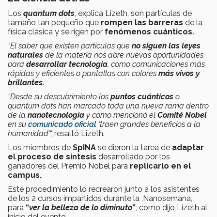
Los
quantum dots
, explica Lizeth, son partículas de
tamaño tan pequeño que
rompen las barreras
de la
física clásica y se rigen por
fenómenos cuánticos.
“El saber que existen partículas que
no siguen las leyes
naturales
de la materia nos abre nuevas oportunidades
para
desarrollar tecnología
, como comunicaciones más
rápidas y eficientes o pantallas con colores
más vivos y
brillantes.
“Desde su descubrimiento los
puntos cuánticos
o
quantum dots han marcado toda una nueva rama dentro
de la
nanotecnología
y como mencionó el
Comité Nobel
en su
comunicado oficial
‘traen grandes beneficios a la
humanidad’“,
resaltó Lizeth.
Los miembros de
SpINA
se dieron la tarea de
adaptar
el proceso de síntesis
desarrollado por los
ganadores del Premio Nobel para
replicarlo en el
campus.
Este procedimiento lo recrearon junto a los asistentes
de los 2 cursos impartidos durante la ,Nanosemana,
para
“
ver la belleza de lo diminuto
”
, como dijo Lizeth al
inicio del evento.