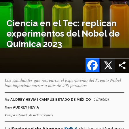
Ciencia en el Tec: replican
experimentos del Nobel de
Química 2023
Facebook
X
Los estudiantes que recrearon el experimento del Premio Nobel
han impartido cursos a más de 500 personas
Por
- 24/10/2023
AUDREY HEVIA | CAMPUS ESTADO DE MÉXICO
Fotos
AUDREY HEVIA
Tiempo estimado de lectura:4 mins
La
Sociedad de Alumnos
SpINA
del Tec de Monterrey