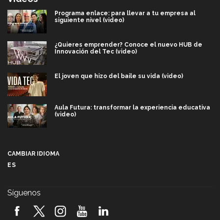
Programa enlace: para llevar a tu empresa al
siguiente nivel (video)
¿Quieres emprender? Conoce el nuevo HUB de
Innovación del Tec (video)
El joven que hizo del baile su vida (video)
Aula Futura: transformar la experiencia educativa
(video)
Más que un festival cultural: así es la magia de
VIBRART 2026 (video)
CAMBIAR IDIOMA
ES
Javier Guzmán: investigación con impacto social
(video)
Síguenos
¡México, en el top del mundial de robótica FIRST
2026! (video)