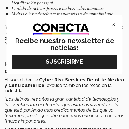
identificación personal
Pérdida de activos físicos e incluso vidas humanas
Multas e investigaciones regulatorias y de cumplimiento
×
“El ciber riesgo está migrando de lo que históricamente ha
sido un dominio impulsado por la tecnología hacia
un
dominio organizacional multifacético,
con impacto
Recibe nuestro newsletter de
financiero, operacional, reputacional y legal”,
aseguró.
noticias:
Retos en la industria para gestionar la
ciberseguridad
El socio líder de
Cyber Risk Services Deloitte México
y Centroamérica,
expuso también los retos en la
industria.
“Los últimos tres años la gran cantidad de tecnologías y
los cambios tan acelerados que estamos viviendo, es lo
que está poniendo más predicamentos de los que ya
teníamos, puesto que ahora tenemos que luchar con otras
fuerzas importantes,