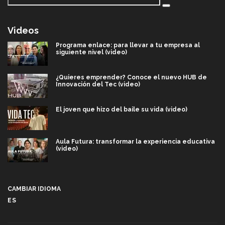
Videos
Programa enlace: para llevar a tu empresa al
siguiente nivel (video)
¿Quieres emprender? Conoce el nuevo HUB de
Innovación del Tec (video)
El joven que hizo del baile su vida (video)
Aula Futura: transformar la experiencia educativa
(video)
Más que un festival cultural: así es la magia de
VIBRART 2026 (video)
CAMBIAR IDIOMA
ES
Javier Guzmán: investigación con impacto social
(video)