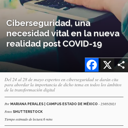
Ciberseguridad, una
necesidad vital en la nueva
realidad post COVID-19
Facebook
X
Del 24 al 28 de mayo expertos en ciberseguridad se darán cita
para abordar la importancia de dicho tema en todos los ámbitos
de la transformación digital
Por
- 25/05/2021
MARIANA PERALES | CAMPUS ESTADO DE MÉXICO
Fotos
SHUTTERSTOCK
Tiempo estimado de lectura:6 mins