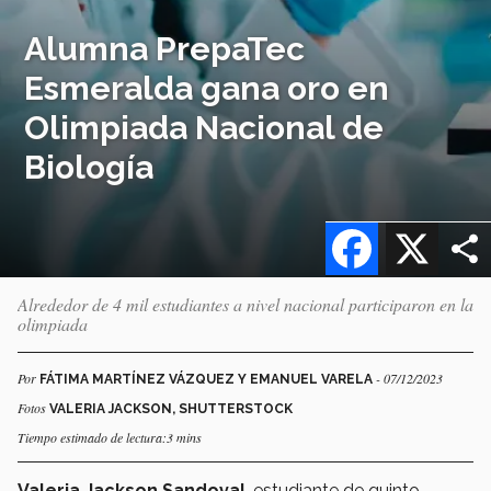
Alumna PrepaTec
Esmeralda gana oro en
Olimpiada Nacional de
Biología
Facebook
X
Alrededor de 4 mil estudiantes a nivel nacional participaron en la
olimpiada
Por
- 07/12/2023
FÁTIMA MARTÍNEZ VÁZQUEZ Y EMANUEL VARELA
Fotos
VALERIA JACKSON, SHUTTERSTOCK
Tiempo estimado de lectura:3 mins
Valeria Jackson Sandoval
, estudiante de
quinto