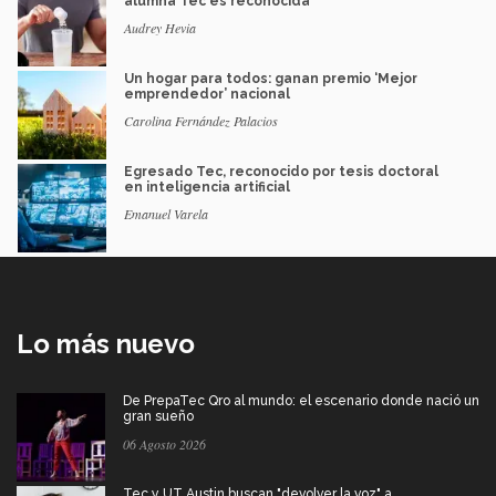
alumna Tec es reconocida
Audrey Hevia
Un hogar para todos: ganan premio ‘Mejor
emprendedor’ nacional
Carolina Fernández Palacios
Egresado Tec, reconocido por tesis doctoral
en inteligencia artificial
Emanuel Varela
Lo más nuevo
De PrepaTec Qro al mundo: el escenario donde nació un
gran sueño
06 Agosto 2026
Tec y UT Austin buscan "devolver la voz" a