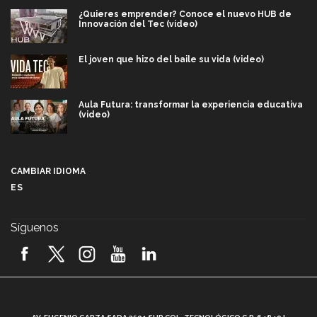
¿Quieres emprender? Conoce el nuevo HUB de
Innovación del Tec (video)
El joven que hizo del baile su vida (video)
Aula Futura: transformar la experiencia educativa
(video)
Más que un festival cultural: así es la magia de
VIBRART 2026 (video)
CAMBIAR IDIOMA
ES
Javier Guzmán: investigación con impacto social
(video)
Síguenos
¡México, en el top del mundial de robótica FIRST
2026! (video)
Vida Tec: Pasión, disciplina y básquetbol, con Gael
Adame (video)
A