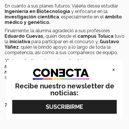
En cuanto a sus planes futuros, Valeria desea
estudiar
Ingeniería en Biotecnología
y enfocarse en la
investigación científica
, especialmente en el
ámbito
médico y genético.
Finalmente, la alumna agradeció a sus profesores
Eduardo Cuevas,
quien desde el
campus Toluca
tuvo
la
iniciativa
para participar en el concurso y,
Gustavo
Yáñez
, quien le brindó apoyo a lo largo de toda la
competencia, así como a sus compañeros de equipo.
“Quiero añadir que las mujeres también
ganamos
medallas en las ciencias
. Es de suma importancia que
×
más mujeres participen
en este tipo de competencias”,
señaló.
Recibe nuestro newsletter de
noticias:
TAMBIÉN QUERRÁS LEER: