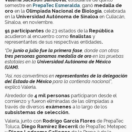
semestre en
PrepaTec Esmeralda
, ganó
medalla de
oro
en la
Olimpiada Nacional de Biología
, celebrada
en la
Universidad Autónoma de Sinaloa
en Culiacán,
Sinaloa, en noviembre.
91 participantes
de 23 estados de la
República
acudieron al encuentro como
finalistas
y
representantes de sus respectivas entidades
.
“De
junio a julio fue la primera fase
, donde con otras
tres personas ganamos medalla de oro
en las pruebas
estatales en la
Universidad Autónoma de México
(UAM).
“Así, nos convertimos en
representantes de la delegación
del Estado de México
para la contienda nacional”
,
explicó Valeria.
Alrededor de
4 mil personas
participaron desde el
comienzo y fueron eliminadas de las olimpiadas a
través de diversos
exámenes
a lo largo de los
subsistemas de selección.
Valeria, junto con
Rodrigo García Flores
de PrepaTec
Toluca,
Diego Ramírez Becerril
de PrepaTec Metepec