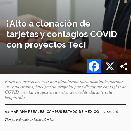
¡Alto a clonación de
tarjetas y contagios COVID
con proyectos Tec!
Facebook
X
Entre los proyectos está una plataforma para disminuir mermas
en restaurantes, inteligencia artificial para disminuir contagios de
COVID y evitar riesgos en tarjetas de crédito durante esta
temporada
Por
- 17/12/2020
MARIANA PERALES |CAMPUS ESTADO DE MÉXICO
Tiempo estimado de lectura:6 mins