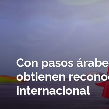
Con pasos árabe
obtienen recono
internacional