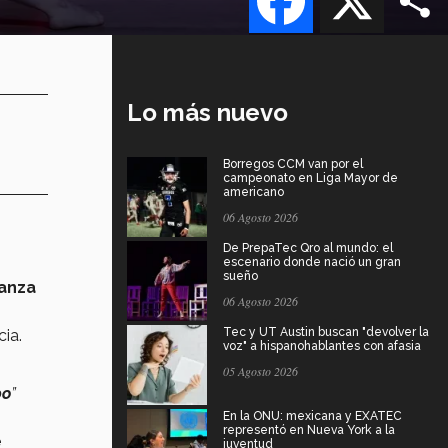
Lo más nuevo
Borregos CCM van por el
campeonato en Liga Mayor de
americano
06 Agosto 2026
De PrepaTec Qro al mundo: el
escenario donde nació un gran
sueño
danza
06 Agosto 2026
Tec y UT Austin buscan "devolver la
ia.
voz" a hispanohablantes con afasia
05 Agosto 2026
po
”
En la ONU: mexicana y EXATEC
representó en Nueva York a la
e
juventud