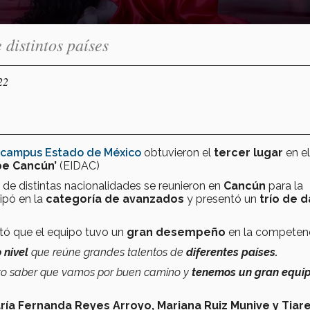
distintos países
22
campus Estado de México
obtuvieron el
tercer lugar
en el
be Cancún’
(EIDAC)
de distintas nacionalidades se reunieron en
Cancún
para la
ipó en la
categoría de avanzados
y presentó un
trío de 
ltó que el equipo tuvo un
gran desempeño
en la competenc
 nivel
que reúne grandes talentos de
diferentes países.
to saber que vamos por buen camino y
tenemos un gran equi
ría Fernanda Reyes Arroyo, Mariana Ruiz Munive y Tiar