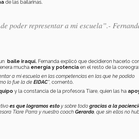
na
de las bailarinas.
de poder representar a mi escuela”.- Fernand
r un
baile iraquí.
Fernanda explicó que decidieron hacerlo co
 genera mucha
energía y potencia
en el resto de la coreograf
ntar a mi escuela en las competencias en las que he podido
o lo fue la de
EIDAC
”
, comentó.
quipo
y la constancia de la profesora Tiare, quien las ha
apo
ativo
es que logramos esto
y sobre todo
gracias a la pacienci
esora Tiare Parra y nuestro coach
Gerardo
, que sin ellos no hu