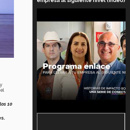
empresa al siguiente nivel (video)
y
el
los 10
es.