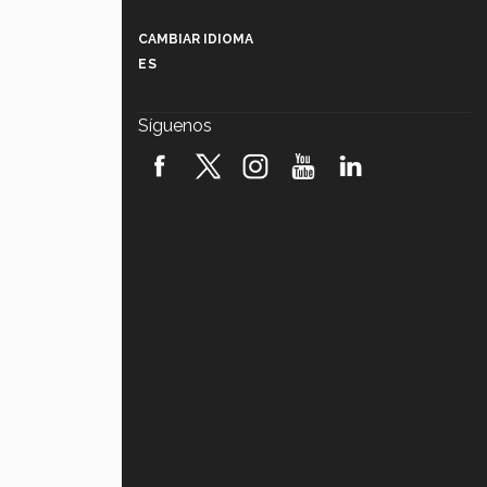
Más que un festival cultural: así es
la magia de VIBRART 2026 (video)
CAMBIAR IDIOMA
ES
Javier Guzmán: investigación con
impacto social (video)
Síguenos
¡México, en el top del mundial de
robótica FIRST 2026! (video)
Vida Tec: Pasión, disciplina y
básquetbol, con Gael Adame
(video)
¿Cómo es el Modelo Educativo
Tec? (video)
Vida Tec: Feminismo e Inteligencia
Artificial, Paola Ricaurte (video)