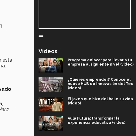
a
Videos
n esta
Programa enlace: para llevar a tu
empresa al siguiente nivel (video)
ía.
¿Quieres emprender? Conoce el
nuevo HUB de Innovación del Tec
(video)
yado
El joven que hizo del baile su vida
a,
(video)
biera
Aula Futura: transformar la
experiencia educativa (video)