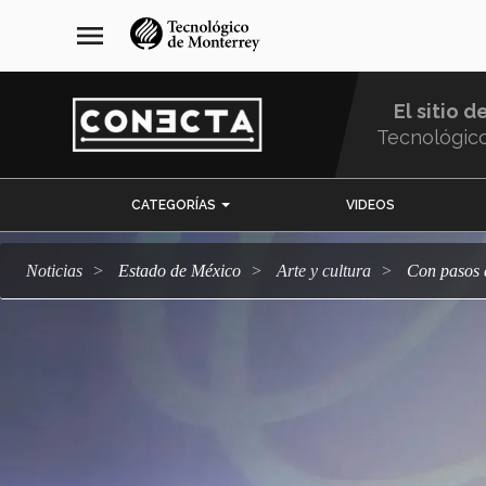
Pasar
navegación
menu
al
principal
contenido
principal
El sitio d
Tecnológic
Menu
CATEGORÍAS
VIDEOS
Comunidad
Noticias
Estado de México
arte y cultura
Con pasos