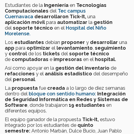
Estudiantes de la
Ingeniería
en
Tecnologías
Computacionales
del
Tec campus
Cuernavaca
desarrollaron Tick-It,
una
aplicación
móvil
para
automatizar
la
gestión
del
soporte técnico
en el
Hospital del Niño
Morelense.
Los
estudiantes
debían
proponer
y
desarrollar
una
app
para
optimizar
el
levantamiento
,
seguimiento
y
control
de los
tickets
del
soporte técnico
de
computadoras
e
impresoras
en el
hospital.
Así como apoyar en la
gestión del inventario
de
refacciones
y el
análisis estadístico
del desempeño
del
personal
.
La
propuesta
fue
creada
a lo largo de diez semanas
dentro del
bloque con sentido humano:
Integración
de Seguridad Informática en Redes y Sistemas de
Software
, donde trabajaron
19 estudiantes
en
diferentes equipos.
El equipo ganador de la propuesta
Tick-It,
estuvo
integrado por los estudiantes de
quinto
semestre:
Antonio Marbán, Dulce Bucio, Juan Pablo