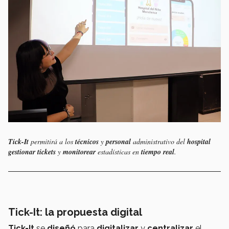
Tick-It
permitirá a los
técnicos
y
personal
administrativo del
hospital
gestionar
tickets
y
monitorear
estadísticas en
tiempo real
.
Tick-It: la propuesta digital
Tick-It
se
diseñó
para
digitalizar
y
centralizar
el