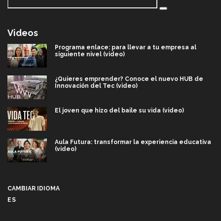
Videos
Programa enlace: para llevar a tu empresa al
siguiente nivel (video)
¿Quieres emprender? Conoce el nuevo HUB de
Innovación del Tec (video)
El joven que hizo del baile su vida (video)
Aula Futura: transformar la experiencia educativa
(video)
Más que un festival cultural: así es la magia de
VIBRART 2026 (video)
CAMBIAR IDIOMA
ES
Javier Guzmán: investigación con impacto social
(video)