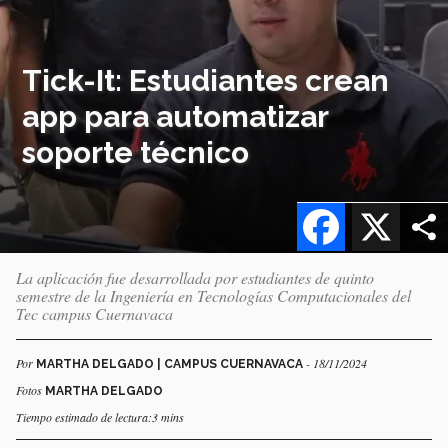
Tick-It: Estudiantes crean
app para automatizar
soporte técnico
Facebook
X
La aplicación fue desarrollada por estudiantes de quinto
semestre de la Ingeniería en Tecnologías Computacionales del
Tec campus Cuernavaca
Por
- 18/11/2024
MARTHA DELGADO | CAMPUS CUERNAVACA
Fotos
MARTHA DELGADO
Tiempo estimado de lectura:3 mins