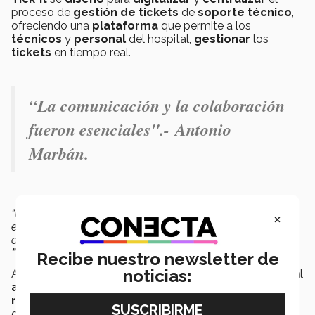
proceso de
gestión de tickets
de
soporte técnico
,
ofreciendo una
plataforma
que permite a los
técnicos
y
personal
del hospital,
gestionar
los
tickets
en tiempo real.
“La comunicación y la colaboración
fueron esenciales".- Antonio
Marbán.
“La
comunicación
y la
colaboración
fueron esenciales,
×
especialmente ante la presión de tiempo y la
necesidad
del socio formador de
implementar
la
aplicación
”
,
mencionó Antonio Marbán, integrante del equipo.
Recibe nuestro newsletter de
noticias:
Al
eliminar
el uso de
formularios
en
papel
, el hospital
ahorrará
recursos y
optimizará
sus tiempos de
respuesta
, facilitando el
acceso
a un historial
completo de
tickets
y
piezas
utilizadas.