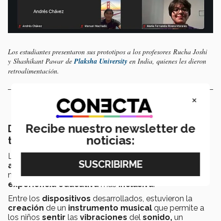
Los estudiantes presentaron sus prototipos a los profesores Rucha Joshi
y Shashikant Pawar de
Plaksha University
en India, quienes les dieron
retroalimentación.
×
Recibe nuestro newsletter de
De la idea al prototipo: dispositivos que
noticias:
transforman el aprendizaje
Los
dispositivos
fueron
creados
pensando en la
accesibilidad
y en las
necesidades táctiles
de los
niños con
debilidad visual
, contribuyendo a una
experiencia
educativa
más
inclusiva
.
Entre los
dispositivos
desarrollados, estuvieron la
creación
de un
instrumento musical
que permite a
los niños
sentir
las
vibraciones
del
sonido,
un