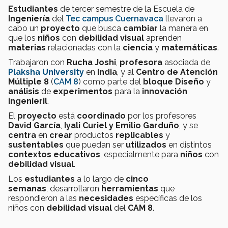
Estudiantes
de tercer semestre de la Escuela de
Ingeniería
del
Tec campus Cuernavaca
llevaron a
cabo un
proyecto
que busca
cambiar
la manera en
que los
niños
con
debilidad visual
aprenden
materias
relacionadas con la
ciencia
y
matemáticas
.
Trabajaron con
Rucha Joshi
,
profesora
asociada de
Plaksha University
en
India
, y al
Centro de Atención
Múltiple 8
(
CAM 8
) como parte del
bloque
Diseño
y
análisis
de
experimentos
para la
innovación
ingenieril
.
El
proyecto
está
coordinado
por los profesores
David García
,
Iyali Curiel y Emilio Garduño
, y se
centra
en
crear
productos
replicables
y
sustentables
que puedan ser
utilizados
en distintos
contextos educativos
, especialmente para
niños
con
debilidad visual
.
Los
estudiantes
a lo largo de
cinco
semanas
, desarrollaron
herramientas
que
respondieron a las
necesidades
específicas de los
niños con
debilidad visual
del
CAM 8
.