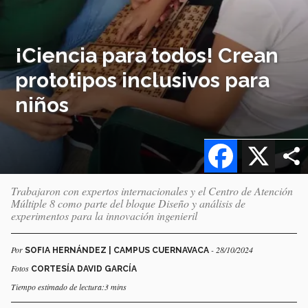
¡Ciencia para todos! Crean
prototipos inclusivos para
niños
Facebook
X
Trabajaron con expertos internacionales y el Centro de Atención
Múltiple 8 como parte del bloque Diseño y análisis de
experimentos para la innovación ingenieril
Por
- 28/10/2024
SOFIA HERNÁNDEZ | CAMPUS CUERNAVACA
Fotos
CORTESÍA DAVID GARCÍA
Tiempo estimado de lectura:3 mins