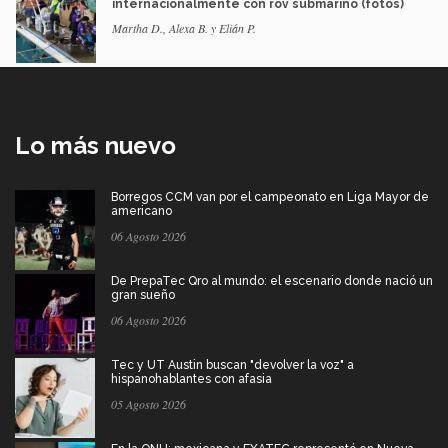
internacionalmente con rov submarino (fotos)
Martha D., Alexa B. y Elián P.
Lo más nuevo
Borregos CCM van por el campeonato en Liga Mayor de
americano
06 Agosto 2026
De PrepaTec Qro al mundo: el escenario donde nació un
gran sueño
06 Agosto 2026
Tec y UT Austin buscan "devolver la voz" a
hispanohablantes con afasia
05 Agosto 2026