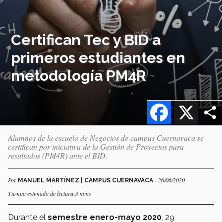
Certifican Tec y BID a
primeros estudiantes en
metodología PM4R
Facebook
X
Alumnos de la escuela de Negocios de campus Cuernavaca se
certifican por iniciativa de la Gestión de Proyectos para
resultados (PM4R) ante el BID.
Por
- 26/06/2020
MANUEL MARTÍNEZ | CAMPUS CUERNAVACA
Tiempo estimado de lectura:3 mins
Durante el
semestre enero-mayo 2020
, 29