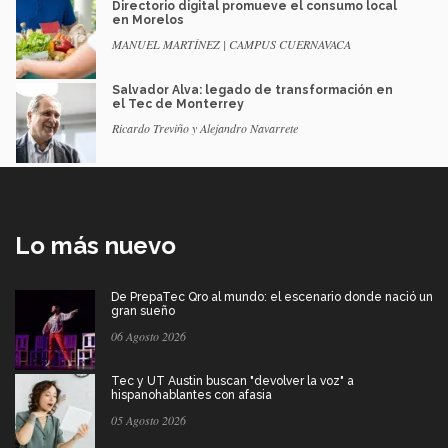
Directorio digital promueve el consumo local
en Morelos
MANUEL MARTÍNEZ | CAMPUS CUERNAVACA
Salvador Alva: legado de transformación en
el Tec de Monterrey
Ricardo Treviño y Alejandro Navarrete
Lo más nuevo
De PrepaTec Qro al mundo: el escenario donde nació un
gran sueño
06 Agosto 2026
Tec y UT Austin buscan "devolver la voz" a
hispanohablantes con afasia
05 Agosto 2026