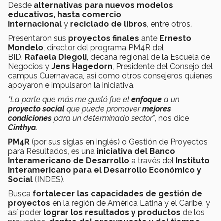
Desde
alternativas para nuevos modelos
educativos, hasta comercio
internacional
y
reciclado de libros
, entre otros.
Presentaron sus
proyectos finales
ante
Ernesto
Mondelo
, director del programa PM4R del
BID,
Rafaela Diegoli
, decana regional de la Escuela de
Negocios y
Jens Hagedorn
, Presidente del Consejo del
campus Cuernavaca, así como otros consejeros quienes
apoyaron e impulsaron la iniciativa.
"La parte que más me gustó fue el
enfoque
a un
proyecto social
que puede promover
mejores
condiciones
para un determinado sector"
, nos dice
Cinthya
.
PM4R
(por sus siglas en inglés) o Gestión de Proyectos
para Resultados, es una
iniciativa del Banco
Interamericano de Desarrollo
a través del
Instituto
Interamericano para el Desarrollo Económico y
Social
(INDES).
Busca
fortalecer las capacidades de gestión de
proyectos
en la región de América Latina y el Caribe, y
así poder
lograr los resultados y productos
de los