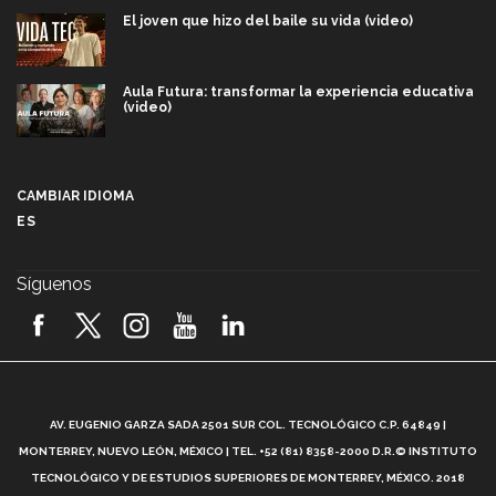
El joven que hizo del baile su vida (video)
Aula Futura: transformar la experiencia educativa
(video)
Más que un festival cultural: así es la magia de
VIBRART 2026 (video)
CAMBIAR IDIOMA
ES
Javier Guzmán: investigación con impacto social
(video)
Síguenos
¡México, en el top del mundial de robótica FIRST
2026! (video)
Vida Tec: Pasión, disciplina y básquetbol, con Gael
Adame (video)
A
AV. EUGENIO GARZA SADA 2501 SUR COL. TECNOLÓGICO C.P. 64849 |
L
¿Cómo es el Modelo Educativo Tec? (video)
MONTERREY, NUEVO LEÓN, MÉXICO | TEL. +52 (81) 8358-2000 D.R.© INSTITUTO
TECNOLÓGICO Y DE ESTUDIOS SUPERIORES DE MONTERREY, MÉXICO. 2018