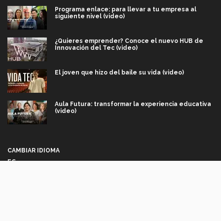
Programa enlace: para llevar a tu empresa al
siguiente nivel (video)
¿Quieres emprender? Conoce el nuevo HUB de
Innovación del Tec (video)
El joven que hizo del baile su vida (video)
Aula Futura: transformar la experiencia educativa
(video)
Más que un festival cultural: así es la magia de
VIBRART 2026 (video)
CAMBIAR IDIOMA
ES
Javier Guzmán: investigación con impacto social
(video)
Síguenos
¡México, en el top del mundial de robótica FIRST
2026! (video)