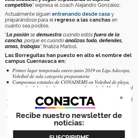
competitivo
”,
expresa el coach
Alejandro González.
Actualmente siguen
entrenando desde casa
y
preparándose para el
regreso a las canchas
en
cuanto sea posible.
“
La pasión
se
demuestra
cuando estás
fuera de la
cancha
, porque es cuando
analizas todo, defiendes,
amas, trabajas
”,
finaliza Marisol.
Las Borreguitas han puesto en alto el nombre del
campus Cuernavaca en:
Primer lugar temporada enero-junio 2019 en Liga Adecopa,
Voleibol de sala categoría preparatoria
Campeonas estatales de CONADEMS en Voleibol de playa,
ganando el derecho de representar al estado de Morelos en el
evento nacional que se desarrolló en Aguascalientes
×
Segundo lugar en Intercampus 2019 categoría Mayor femenil
Segundo lugar en temporada septiembre-diciembre 2019,
Voleibol de sala Liga Adecopa categoría preparatoria
Recibe nuestro newsletter de
Primer lugar Voleibol de sala en liga Adecopa temporada
noticias:
septiembre - diciembre 2019 Voleibol de sala Categoría
universidad