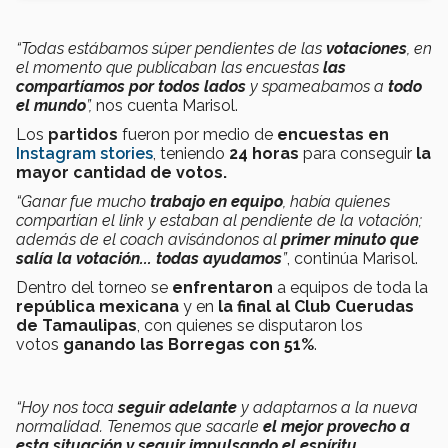
“Todas estábamos súper pendientes de las
votaciones
, en
el momento que publicaban las encuestas
las
compartíamos por todos lados
y spameabamos a
todo
el mundo
”,
nos cuenta Marisol.
Los
partidos
fueron por medio de
encuestas en
Instagram stories
, teniendo
24 horas
para conseguir
la
mayor cantidad de votos.
“Ganar fue mucho
trabajo en equipo
,
había quienes
compartían el link y estaban al pendiente de la votación;
además de el coach avisándonos al
primer minuto que
salía la votación... todas ayudamos
”
, continúa Marisol.
Dentro del torneo se
enfrentaron
a equipos de toda la
república mexicana
y en
la final al Club Cuerudas
de Tamaulipas
, con quienes se disputaron los
votos
ganando las Borregas con 51%
.
“Hoy nos toca
seguir adelante
y adaptarnos a la nueva
normalidad. Tenemos que sacarle
el mejor provecho a
esta situación y seguir impulsando el espíritu