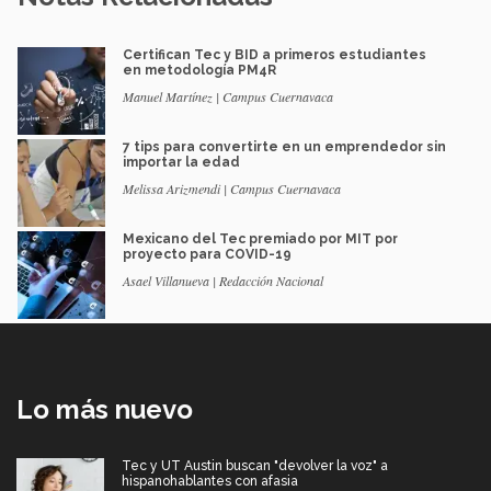
Certifican Tec y BID a primeros estudiantes
en metodología PM4R
Manuel Martínez | Campus Cuernavaca
7 tips para convertirte en un emprendedor sin
importar la edad
Melissa Arizmendi | Campus Cuernavaca
Mexicano del Tec premiado por MIT por
proyecto para COVID-19
Asael Villanueva | Redacción Nacional
Lo más nuevo
Tec y UT Austin buscan "devolver la voz" a
hispanohablantes con afasia