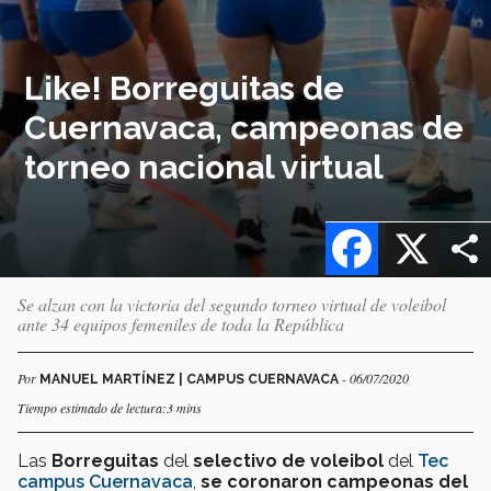
Like! Borreguitas de
Cuernavaca, campeonas de
torneo nacional virtual
Facebook
X
Se alzan con la victoria del segundo torneo virtual de voleibol
ante 34 equipos femeniles de toda la República
Por
- 06/07/2020
MANUEL MARTÍNEZ | CAMPUS CUERNAVACA
Tiempo estimado de lectura:3 mins
Las
Borreguitas
del
selectivo de voleibol
del
Tec
campus Cuernavaca
,
se coronaron campeonas del