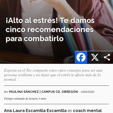
¡Alto al estrés! Te damos
cinco recomendaciones
para combatirlo
Facebook
X
Experta en el Tec comparte estos cinco consejos para ser una
persona resiliente y no dejar que el estrés te afecte más de lo
normal.
Por
- 14/02/2020
PAULINA SÁNCHEZ | CAMPUS CD. OBREGÓN
Tiempo estimado de lectura:3 mins
Ana Laura Escamilla Escamilla
es
coach mental