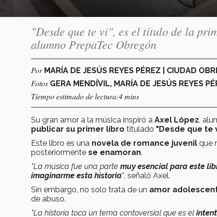
"Desde que te vi", es el título de la pr
alumno PrepaTec Obregón
Por
MARÍA DE JESÚS REYES PÉREZ | CIUDAD O
Fotos
GERA MENDÍVIL, MARÍA DE JESÚS REYES P
Tiempo estimado de lectura:4 mins
Su gran amor a la música inspiró a
Axel López
, al
publicar su primer libro
titulado
"Desde que te 
Este libro es una
novela de romance juvenil
que n
posteriormente
se enamoran
.
"La música fue una parte
muy esencial para este lib
imaginarme esta historia
"
, señaló Axel.
Sin embargo, no solo trata de un
amor adolescen
de abuso.
"La historia toca un tema contoversial que es el
inten