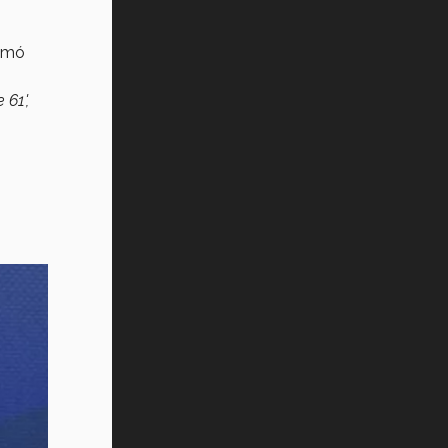
omó
 61',