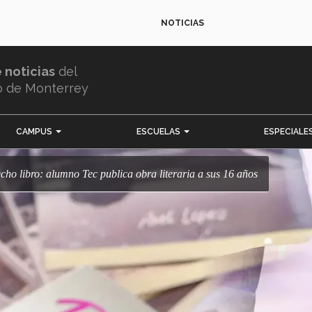
NOTICIAS
e noticias
del
o de Monterrey
CAMPUS
ESCUELAS
ESPECIALE
echo libro: alumno Tec publica obra literaria a sus 16 años