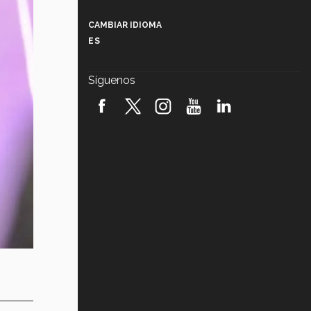
Más que un festival cultural: así es
la magia de VIBRART 2026 (video)
CAMBIAR IDIOMA
ES
Javier Guzmán: investigación con
impacto social (video)
Síguenos
¡México, en el top del mundial de
robótica FIRST 2026! (video)
Vida Tec: Pasión, disciplina y
básquetbol, con Gael Adame
(video)
¿Cómo es el Modelo Educativo
Tec? (video)
Vida Tec: Feminismo e Inteligencia
Artificial, Paola Ricaurte (video)