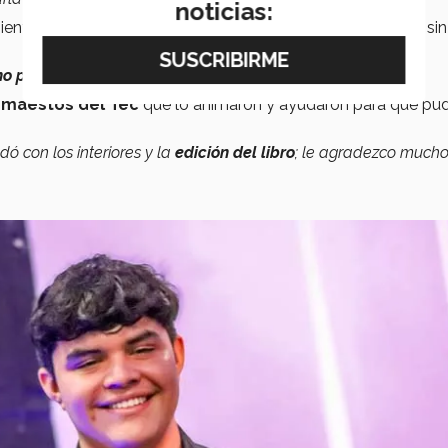
noticias:
ientras
escribía su novela
, al grado de pensar en dejarla sin
no puedo seguir con esto
, lo quiero dejar'".
y
maestos del Tec
que lo animaron y ayudaron para que pud
ó con los interiores y la
edición del libro
; le agradezco mucho