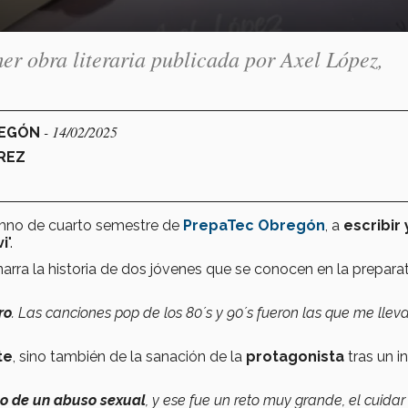
imer obra literaria publicada por Axel López,
- 14/02/2025
BREGÓN
ÉREZ
umno de cuarto semestre de
PrepaTec Obregón
, a
escribir 
vi
".
arra la historia de dos jóvenes que se conocen en la preparat
ro
. Las canciones pop de los 80´s y 90´s fueron las que me llev
te
, sino también de la sanación de la
protagonista
tras un i
to de un abuso sexual
, y ese fue un reto muy grande, el cuidar