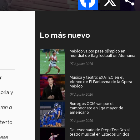
Lo más nuevo
México va por pase olímpico en
mundial de flag football en Alemania
07 Agosto 2026
y
Música y teatro: EXATEC en el
elenco de El Fantasma de la Ópera
México
oria y
07 Agosto 2026
Borregos CCM van por el
aron a
campeonato en liga mayor de
americano
06 Agosto 2026
ntento
Del escenario de PrepaTec Qro al
teatro musical en Estados Unidos
 ese