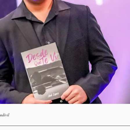
ndívil