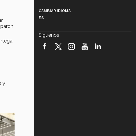
Más que un festival cultural: así es
la magia de VIBRART 2026 (video)
CAMBIAR IDIOMA
ES
un
Javier Guzmán: investigación con
impacto social (video)
iparon
Síguenos
rtega,
¡México, en el top del mundial de
robótica FIRST 2026! (video)
Vida Tec: Pasión, disciplina y
básquetbol, con Gael Adame
(video)
¿Cómo es el Modelo Educativo
s y
Tec? (video)
Vida Tec: Feminismo e Inteligencia
Artificial, Paola Ricaurte (video)