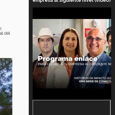
empresa al siguiente nivel (video)
o
al del