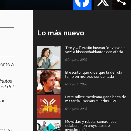
Lo más nuevo
Tec y UT Austin buscan "devolver la
voz" a hispanohablantes con afasia
05 Agosto 2026
rente a
El escritor que dice que la derrota
también merece ser contada
inutos
05 Agosto 2026
ual del
Entre miles: mexicana gana beca de
ar.
maestría Erasmus Mundus LIVE
05 Agosto 2026
Movilidad y robots: sonorenses
colaboran en proyectos de
xas. Su
investigación