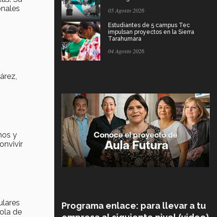
onales
05 Agosto 2026
Estudiantes de 5 campus Tec
impulsan proyectos en la Sierra
Tarahumara
04 Agosto 2026
árez,
nos y
onvivir
ulares
Programa enlace: para llevar a tu
sola de