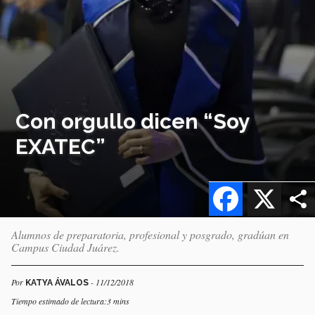
Con orgullo dicen “Soy
EXATEC”
Facebook
X
Alumnos de preparatoria, profesional y posgrado, gradúan en
Campus Ciudad Juárez.
Por
- 11/12/2018
KATYA ÁVALOS
Tiempo estimado de lectura:3 mins