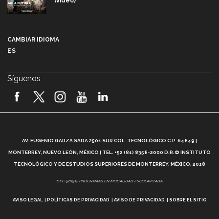
(video)
Más que un festival cultural: así es la magia de
VIBRART 2026 (video)
CAMBIAR IDIOMA
ES
Javier Guzmán: investigación con impacto social
(video)
Síguenos
¡México, en el top del mundial de robótica FIRST
2026! (video)
Vida Tec: Pasión, disciplina y básquetbol, con Gael
Adame (video)
A
AV. EUGENIO GARZA SADA 2501 SUR COL. TECNOLÓGICO C.P. 64849 |
L
¿Cómo es el Modelo Educativo Tec? (video)
MONTERREY, NUEVO LEÓN, MÉXICO | TEL. +52 (81) 8358-2000 D.R.© INSTITUTO
TECNOLÓGICO Y DE ESTUDIOS SUPERIORES DE MONTERREY, MÉXICO. 2018
Vida Tec: Feminismo e Inteligencia Artificial, Paola
*DEC-520912 PROGRAMAS EN MODALIDAD ESCOLARIZADA.
Ricaurte (video)
AVISO LEGAL
POLÍTICAS DE PRIVACIDAD
AVISO DE PRIVACIDAD
SOBRE EL SITIO