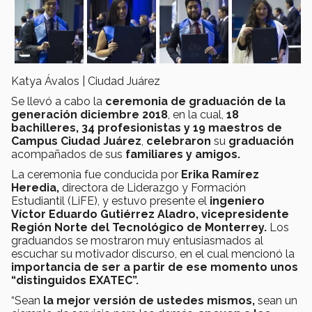
Katya Ávalos | Ciudad Juárez
Se llevó a cabo la
ceremonia de graduación de la
generación diciembre 2018
, en la cual,
18
bachilleres, 34 profesionistas y 19 maestros de
Campus Ciudad Juárez
,
celebraron
su
graduación
acompañados de sus
familiares y amigos.
La ceremonia fue conducida por
Erika Ramírez
Heredia,
directora de Liderazgo y Formación
Estudiantil (LiFE), y estuvo presente el
ingeniero
Víctor Eduardo Gutiérrez Aladro, vicepresidente
Región Norte del Tecnológico de Monterrey.
Los
graduandos se mostraron muy entusiasmados al
escuchar su motivador discurso, en el cual mencionó la
importancia de ser a partir de ese momento unos
“distinguidos EXATEC”.
“Sean
la
mejor versión de ustedes mismos,
sean un