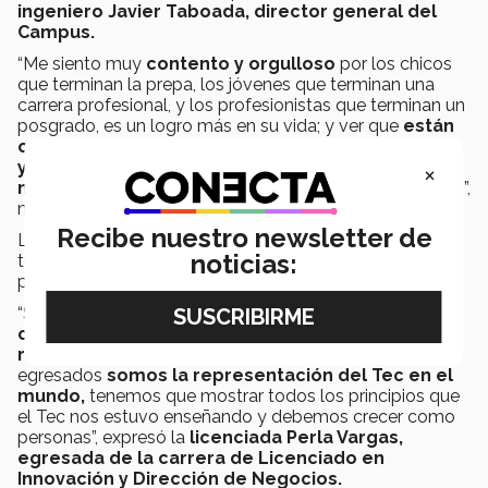
ingeniero Javier Taboada, director general del
Campus.
“Me siento muy
contento y orgulloso
por los chicos
que terminan la prepa, los jóvenes que terminan una
carrera profesional, y los profesionistas que terminan un
posgrado, es un logro más en su vida; y ver que
están
cumpliendo un sueño con tanto sacrificio, tiempo
y mucha dedicación
, para nosotros
cristaliza esta
×
misión que el Tecnológico ha preparado
para ellos”,
mencionó.
Recibe nuestro newsletter de
Los egresados se mostraron muy
satisfechos
por
noticias:
todo el trabajo realizado, y
nerviosos
por lo que viene
para ellos.
“Siento
emoción y alegría por haber terminado la
carrera profesional
, sin embargo, yo sé que es
una
responsabilidad muy grande.
Ahora como
egresados
somos la representación del Tec en el
mundo,
tenemos que mostrar todos los principios que
el Tec nos estuvo enseñando y debemos crecer como
personas”, expresó la
licenciada Perla Vargas,
egresada de la carrera de Licenciado en
Innovación y Dirección de Negocios.