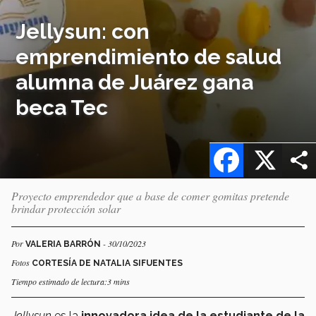
Jellysun: con
emprendimiento de salud
alumna de Juárez gana
beca Tec
Facebook
X
Proyecto emprendedor que a base de comer gomitas pretende
brindar protección solar
Por
- 30/10/2023
VALERIA BARRÓN
Fotos
CORTESÍA DE NATALIA SIFUENTES
Tiempo estimado de lectura:3 mins
Jellysun
es la
innovadora idea de la estudiante de la