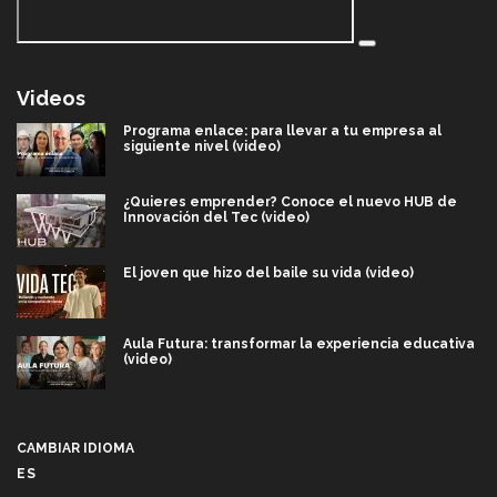
Videos
Programa enlace: para llevar a tu empresa al
siguiente nivel (video)
¿Quieres emprender? Conoce el nuevo HUB de
Innovación del Tec (video)
El joven que hizo del baile su vida (video)
Aula Futura: transformar la experiencia educativa
(video)
Más que un festival cultural: así es la magia de
VIBRART 2026 (video)
CAMBIAR IDIOMA
ES
Javier Guzmán: investigación con impacto social