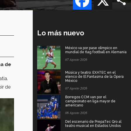
Lo más nuevo
México va por pase olímpico en
mundial de flag football en Alemania
07 Agosto 2026
na de
Música y teatro: EXATEC en el
elenco de El Fantasma de la Ópera
atia.
México
ir de
07 Agosto 2026
Borregos CCM van por el
campeonato en liga mayor de
americano
06 Agosto 2026
Del escenario de PrepaTec Qro al
teatro musical en Estados Unidos