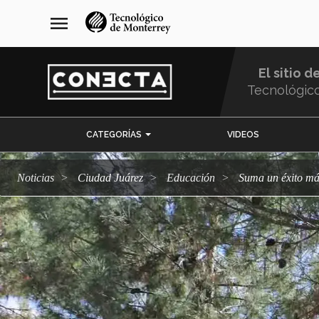
Pasar
navegación
menu
al
principal
contenido
principal
El sitio d
Tecnológic
Menu
CATEGORÍAS
VIDEOS
Comunidad
Noticias
Ciudad Juárez
Educación
Suma un éxito m