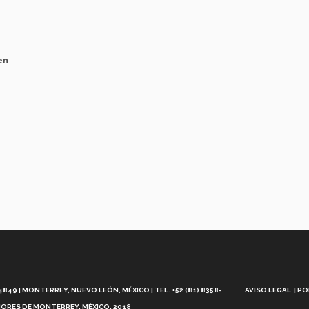
en
Aviso
Legal
49 | MONTERREY, NUEVO LEÓN, MÉXICO | TEL. +52 (81) 8358-
AVISO LEGAL
PO
ORES DE MONTERREY, MÉXICO. 2018