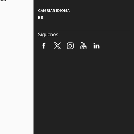
Más que un festival cultural: así es
la magia de VIBRART 2026 (video)
CAMBIAR IDIOMA
ES
Javier Guzmán: investigación con
impacto social (video)
Síguenos
¡México, en el top del mundial de
robótica FIRST 2026! (video)
Vida Tec: Pasión, disciplina y
básquetbol, con Gael Adame
(video)
¿Cómo es el Modelo Educativo
Tec? (video)
Vida Tec: Feminismo e Inteligencia
Artificial, Paola Ricaurte (video)