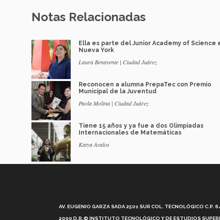
Notas Relacionadas
Ella es parte del Junior Academy of Science 
Nueva York
Laura Benavente | Ciudad Juárez
Reconocen a alumna PrepaTec con Premio
Municipal de la Juventud
Paola Molina | Ciudad Juárez
Tiene 15 años y ya fue a dos Olimpiadas
Internacionales de Matemáticas
Katya Ávalos
AV. EUGENIO GARZA SADA 2501 SUR COL. TECNOLÓGICO C.P. 648
2000 D.R.© INSTITUTO TECNOLÓGICO Y DE ESTUDIOS SUPERI