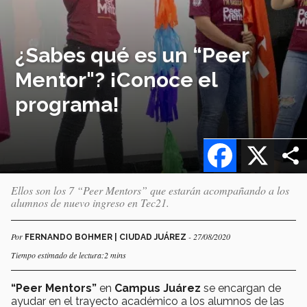
¿Sabes qué es un “Peer
Mentor"? ¡Conoce el
programa!
Facebook
X
Ellos son los 7 “Peer Mentors” que estarán acompañando a los
alumnos de nuevo ingreso en Tec21.
Por
- 27/08/2020
FERNANDO BOHMER | CIUDAD JUÁREZ
Tiempo estimado de lectura:2 mins
“Peer Mentors”
en
Campus Juárez
se encargan de
ayudar en el trayecto académico a los alumnos de las