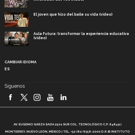
El joven que hizo del baile su vida (video)
Aula Futura: transformar la experiencia educativa
(video)
Más que un festival cultural: así es la magia de
VIBRART 2026 (video)
CAMBIAR IDIOMA
ES
Javier Guzmán: investigación con impacto social
(video)
Síguenos
¡México, en el top del mundial de robótica FIRST
2026! (video)
Vida Tec: Pasión, disciplina y básquetbol, con Gael
Adame (video)
A
AV. EUGENIO GARZA SADA 2501 SUR COL. TECNOLÓGICO C.P. 64849 |
L
¿Cómo es el Modelo Educativo Tec? (video)
MONTERREY, NUEVO LEÓN, MÉXICO | TEL. +52 (81) 8358-2000 D.R.© INSTITUTO