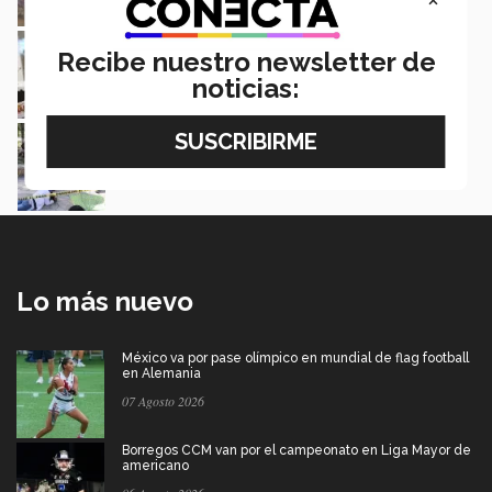
Diez días en prepa y gana Premio Municipal de
la Juventud
Recibe nuestro newsletter de
Jorge García | Campus Ciudad Juárez
noticias:
Conoce a los consejeros estudiantiles
Paola Molina | Ciudad Juárez
Lo más nuevo
México va por pase olímpico en mundial de flag football
en Alemania
07 Agosto 2026
Borregos CCM van por el campeonato en Liga Mayor de
americano