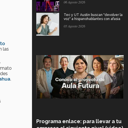
06 Agosto 2026
Tec y UT Austin buscan "devolver la
voz" a hispanohablantes con afasia
05 Agosto 2026
uto
n las
e
ormato
edes
uahua
.
s
Programa enlace: para llevar a tu