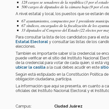
128 cargos se senadores de la república (3 por el estad
500 cargos de diputados de la cámara baja (9 por el es
A nivel estatal y local, los puestos que se estarán d
67 ayuntamientos, compuestos por 1 presidente municipa
67 síndicos, encargados de la fiscalización de los ayunt
33 diputados al Congreso del Estado (22 electos por mayo
Para consultar la lista de los candidatos para el es
Estatal Electoral
y consultar las listas de los cand
elecciones.
También es importante saber si la credencial se encu
puede verificar en el sitio del Instituto Nacional Elect
de la credencial para votar de cada quien, si está v
ubicar la casilla
a la cual debes acudir en este
sitio
Según está estipulado en la Constitución Política d
obligación ciudadana, participa.
La información que aquí se presenta, en cuanto a ca
oficiales del Instituto Nacional Electoral y el Instit
Campus:
Ciudad Juárez