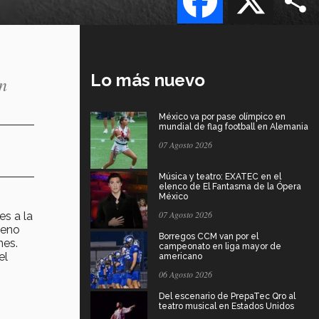
Lo más nuevo
en
México va por pase olímpico en
mundial de flag football en Alemania
07 Agosto 2026
Música y teatro: EXATEC en el
elenco de El Fantasma de la Ópera
México
07 Agosto 2026
es a la
leno
Borregos CCM van por el
nes.
campeonato en liga mayor de
el
americano
06 Agosto 2026
Del escenario de PrepaTec Qro al
teatro musical en Estados Unidos