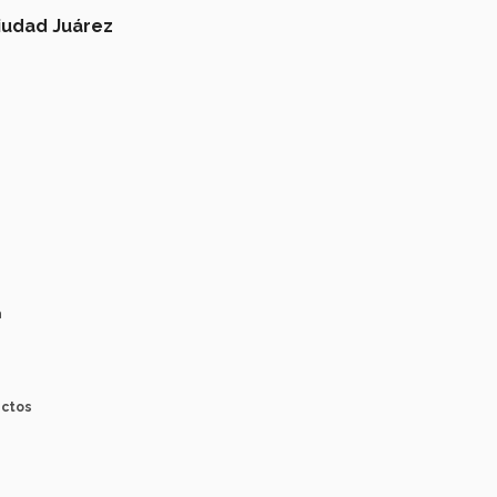
udad Juárez
a
ectos