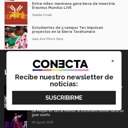
Entre miles: mexicana gana beca de maestría
Erasmus Mundus LIVE
Natalia Croda
Estudiantes de 5 campus Tec impulsan
proyectos en la Sierra Tarahumara
Juan José Flores Nava
×
Lo más nuevo
Recibe nuestro newsletter de
noticias:
Borregos CCM van por el campeonato en Liga Mayor de
americano
06 Agosto 2026
De PrepaTec Qro al mundo: el escenario donde nació un
gran sueño
06 Agosto 2026