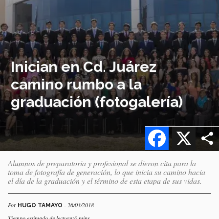
Inician en Cd. Juárez
camino rumbo a la
graduación (fotogalería)
Facebook
X
Alumnos de preparatoria y profesional se dieron cita para la
toma de fotografía de generación, lo que inicia su camino hacia
el día de la graduación y el término de esta etapa de sus vidas.
Por
- 26/03/2018
HUGO TAMAYO
Tiempo estimado de lectura:0 mins