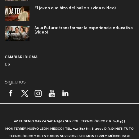
El joven que hizo del baile su vida (video)
Aula Futura: transformar la experiencia educativa
(video)
Más que un festival cultural: así es la magia de
VIBRART 2026 (video)
CAMBIAR IDIOMA
ES
Javier Guzmán: investigación con impacto social
(video)
Síguenos
¡México, en el top del mundial de robótica FIRST
2026! (video)
Vida Tec: Pasión, disciplina y básquetbol, con Gael
Adame (video)
A
AV. EUGENIO GARZA SADA 2501 SUR COL. TECNOLÓGICO C.P. 64849 |
L
¿Cómo es el Modelo Educativo Tec? (video)
MONTERREY, NUEVO LEÓN, MÉXICO | TEL. +52 (81) 8358-2000 D.R.© INSTITUTO
TECNOLÓGICO Y DE ESTUDIOS SUPERIORES DE MONTERREY, MÉXICO. 2018