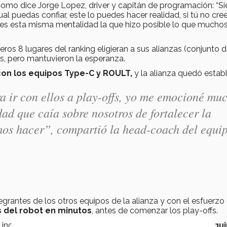
 como dice Jorge Lopez, driver y capitán de programación: “S
al puedas confiar, este lo puedes hacer realidad, si tú no cre
 es esta misma mentalidad la que hizo posible lo que muchos
ros 8 lugares del ranking eligieran a sus alianzas (conjunto d
, pero mantuvieron la esperanza.
 con los equipos Type-C y ROULT,
y la alianza quedó establ
a ir con ellos a
play-offs
, yo me emocioné mu
ad que caía sobre nosotros de fortalecer la
mos hacer”, compartió la head-coach del equip
rantes de los otros equipos de la alianza y con el esfuerzo
s del robot en minutos
, antes de comenzar los play-offs.
incertidumbre, pero sobre todo, unión y esperanza,
los equ