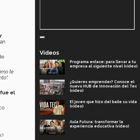
r
ean
Videos
de
Programa enlace: para llevar a tu
empresa al siguiente nivel (video)
ómo te
to”.
¿Quieres emprender? Conoce el
nuevo HUB de Innovación del Tec
(video)
fue el
El joven que hizo del baile su vida
(video)
co
Aula Futura: transformar la
experiencia educativa (video)
jo