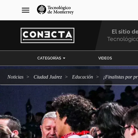
Pasar
navegación
menu
al
principal
contenido
principal
El sitio d
Tecnológic
Menu
CATEGORÍAS
VIDEOS
Comunidad
Noticias
Ciudad Juárez
Educación
¡Finalistas por