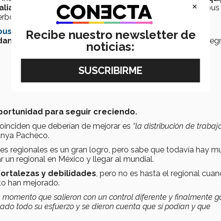
×
alianza 1,
conformada por BotBusters de PrepaTec Campus
erbotics, quienes ganaron el pase al mundial.
ous Professionalism de FIRST
, donde a pesar de estar
Recibe nuestro newsletter de
dan
unas a otras, y a pesar de no ganar la final, todos se aleg
noticias:
portunidad para seguir creciendo.
 coinciden que deberían de mejorar es
“la distribución de trabajo
Anya Pacheco.
es regionales es un gran logro, pero sabe que todavía hay 
r un regional en México y llegar al mundial.
ortalezas y debilidades
, pero no es hasta el regional cua
to han mejorado.
e momento que salieron con un control diferente y finalmente 
idado todo su esfuerzo y se dieron cuenta que sí podían y que