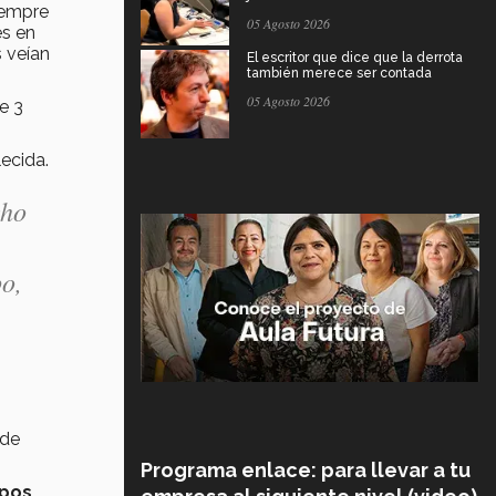
iempre
05 Agosto 2026
es en
 veían
El escritor que dice que la derrota
también merece ser contada
05 Agosto 2026
e 3
ecida.
cho
o,
 de
Programa enlace: para llevar a tu
ipos