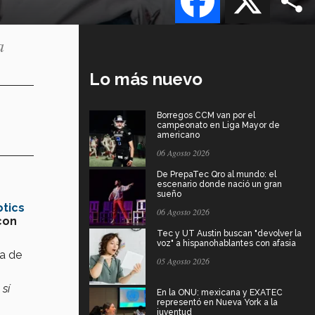
a
Lo más nuevo
Borregos CCM van por el
campeonato en Liga Mayor de
americano
06 Agosto 2026
De PrepaTec Qro al mundo: el
escenario donde nació un gran
sueño
tics
06 Agosto 2026
con
Tec y UT Austin buscan "devolver la
voz" a hispanohablantes con afasia
ta de
05 Agosto 2026
sí
En la ONU: mexicana y EXATEC
representó en Nueva York a la
juventud