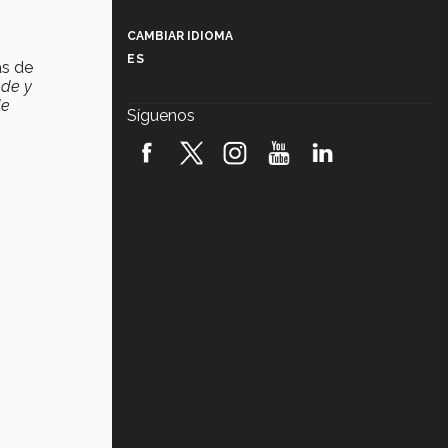
Más que un festival cultural: así es
la magia de VIBRART 2026 (video)
CAMBIAR IDIOMA
ES
as de
Javier Guzmán: investigación con
nde y
impacto social (video)
le
Síguenos
¡México, en el top del mundial de
robótica FIRST 2026! (video)
Vida Tec: Pasión, disciplina y
básquetbol, con Gael Adame
(video)
¿Cómo es el Modelo Educativo
Tec? (video)
Vida Tec: Feminismo e Inteligencia
Artificial, Paola Ricaurte (video)