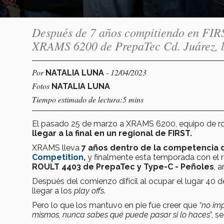
Después de 7 años compitiendo en FIRS
XRAMS 6200 de PrepaTec Cd. Juárez, lle
Por
- 12/04/2023
NATALIA LUNA
Fotos
NATALIA LUNA
Tiempo estimado de lectura:5 mins
El pasado 25 de marzo a XRAMS 6200, equipo de ro
llegar a la final en un regional de FIRST.
XRAMS lleva
7 años dentro de la competencia
Competition
,
y finalmente esta temporada con el r
ROULT 4403 de PrepaTec y Type-C - Peñoles
, 
Después del comienzo difícil al ocupar el lugar 40 d
llegar a los
play offs
.
Pero lo que los mantuvo en pie fue creer que
“no imp
mismos, nunca sabes qué puede pasar si lo haces
”, 