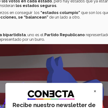
e los votos en cada estado
, pero hay estados que ya está
onsideran
los estados seguros
.
uerzos en conseguir los
“estados columpio”
que son los qu
ecciones, se “balancean”
de un lado a otro.
 bipartidista
, uno es el
Partido Republicano
representad
epresentado por un burro.
×
Recibe nuestro newsletter de