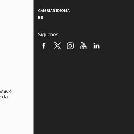
Más que un festival cultural: así es
la magia de VIBRART 2026 (video)
CAMBIAR IDIOMA
ES
Javier Guzmán: investigación con
impacto social (video)
Síguenos
¡México, en el top del mundial de
robótica FIRST 2026! (video)
Vida Tec: Pasión, disciplina y
básquetbol, con Gael Adame
(video)
¿Cómo es el Modelo Educativo
Tec? (video)
Barack
rda,
Vida Tec: Feminismo e Inteligencia
Artificial, Paola Ricaurte (video)