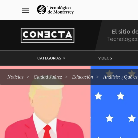
Pasar
navegación
menu
al
principal
contenido
principal
El sitio d
Tecnológic
Menu
CATEGORÍAS
VIDEOS
Comunidad
Noticias
Ciudad Juárez
Educación
Análisis: ¿Qué e