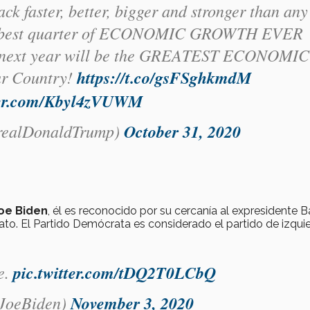
faster, better, bigger and stronger than any
the best quarter of ECONOMIC GROWTH EVER
nd next year will be the GREATEST ECONOMIC
ur Country!
https://t.co/gsFSghkmdM
tter.com/Kbyl4zVUWM
realDonaldTrump)
October 31, 2020
Joe Biden
, él es reconocido por su cercanía al expresidente 
o. El Partido Demócrata es considerado el partido de izquie
e.
pic.twitter.com/tDQ2T0LCbQ
JoeBiden)
November 3, 2020