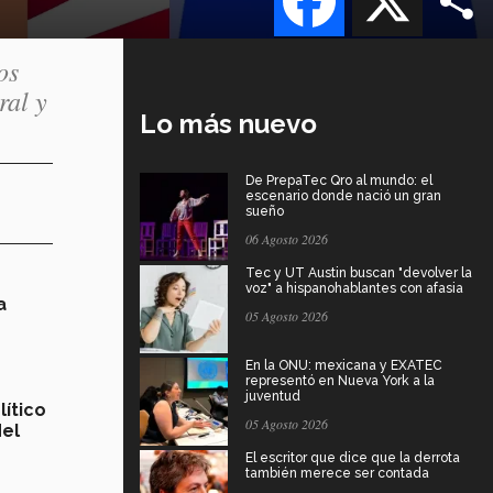
os
ral y
Lo más nuevo
De PrepaTec Qro al mundo: el
escenario donde nació un gran
sueño
06 Agosto 2026
Tec y UT Austin buscan "devolver la
voz" a hispanohablantes con afasia
a
05 Agosto 2026
En la ONU: mexicana y EXATEC
representó en Nueva York a la
juventud
lítico
05 Agosto 2026
del
El escritor que dice que la derrota
también merece ser contada