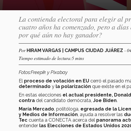
La contienda electoral para elegir al p
cuatro años ha comenzado, pero a días 
por qué aún no hay ganador?
Por
- 0
HIRAM VARGAS | CAMPUS CIUDAD JUÁREZ
Tiempo estimado de lectura:5 mins
Fotos:Freepik y Pixabay
El
proceso de votación en EU
cerró el pasado ma
determinado
y
la polarización
que existe en el 
En estas elecciones
el actual presidente, Donal
contra
del candidato demócrata,
Joe Biden
.
María Mercado
, politóloga,
egresada
de la Licen
y Medios de Información
, ayuda a resolver las
dud
Tec
cuenta a CONECTA acerca del
panorama actu
entender
las Elecciones de Estados Unidos 202