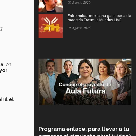
05 Agosto 2026
Entre miles: mexicana gana beca de
maestría Erasmus Mundus LIVE
a
05 Agosto 2026
a,
en
yor
irá el
Programa enlace: para llevar a tu