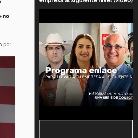
empresa al siguiente nivel (video)
n
e
no
o por