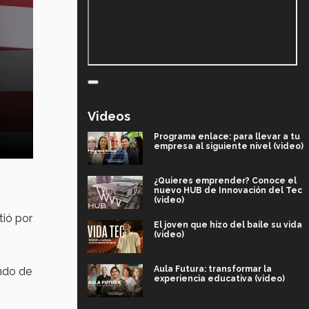
Videos
Programa enlace: para llevar a tu
empresa al siguiente nivel (video)
¿Quieres emprender? Conoce el
nuevo HUB de Innovación del Tec
(video)
tió por
El joven que hizo del baile su vida
(video)
Aula Futura: transformar la
ando de
experiencia educativa (video)