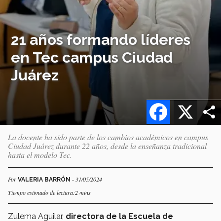
21 años formando líderes
en Tec campus Ciudad
Juárez
Facebook
X
La docente ha sido parte de los cambios académicos en campus
Ciudad Juárez durante 22 años, desde la enseñanza tradicional
hasta el modelo Tec.
Por
- 31/05/2024
VALERIA BARRÓN
Tiempo estimado de lectura:2 mins
Zulema Aguilar,
directora de la Escuela de