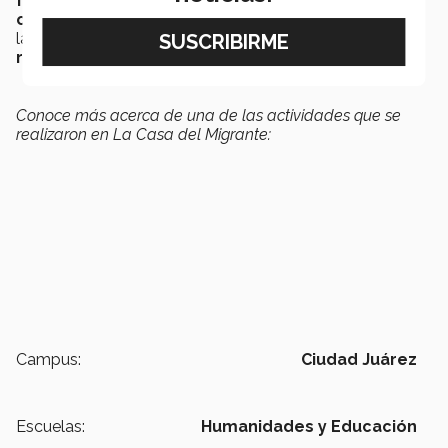
formara parte de la causa
ya que
las
organizaciones que ayudan a los migrantes
, como
la Casa del Migrante, es posible que
no estén
recibiendo la suficiente ayuda
que necesitan.
Conoce más acerca de una de las actividades que se
realizaron en La Casa del Migrante:
Campus:
Ciudad Juárez
Escuelas:
Humanidades y Educación