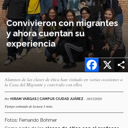
Convivieron con migrantes
y ahora cuentan su
experiencia
Facebook
X
Alumnos de las clases de ética han visitado en varias ocasiones a
la Casa del Migrante y convivido con ellos.
Por
- 18/12/2020
HIRAM VARGAS | CAMPUS CIUDAD JUÁREZ
Tiempo estimado de lectura:3 mins
Fotos: Fernando Bohmer