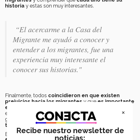
historia
y estas son muy interesantes.
“El acercarme a la Casa del
Migrante me ayudó a conocer y
entender a los migrantes, fue una
experiencia muy interesante el
conocer sus historias."
Finalmente, todos
coincidieron en que existen
prejuicios hacia los migrantes
y que
es importante
el seguir concientizando sobre esos temas
para
×
eliminar las prácticas que dañan y discriminan a este
grupo además de que
es importante apoyar y
tratarlos con humanidad
.
Recibe nuestro newsletter de
El profesor concluyó
invitando a la gente que
noticias: