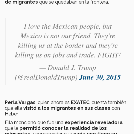
de migrantes
que se quedaban en la frontera.
I love the Mexican people, but
Mexico is not our friend. They're
killing us at the border and they're
killing us on jobs and trade. FIGHT!
— Donald J. Trump
(@realDonaldTrump)
June 30, 2015
Perla Vargas
, quien ahora es
EXATEC
, cuenta también
que ella
visitó a los migrantes en sus clases
con
Heber.
Ella mencionó que fue una
experiencia reveladora
que le
permitió conocer la realidad de los
migrantes
y comprender que
cada uno tiene su