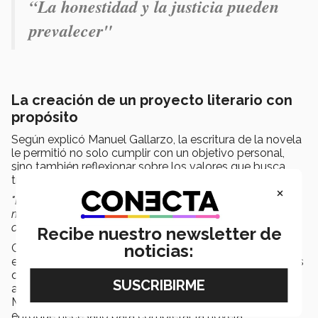
“La honestidad y la justicia pueden
prevalecer"
La creación de un proyecto literario con
propósito
Según explicó Manuel Gallarzo, la escritura de la novela
le permitió no solo cumplir con un objetivo personal,
sino también reflexionar sobre los valores que busca
transmitir en su enseñanza.
×
"Este libro es una extensión de lo que intento impartir a
mis alumnos: que la ética y los principios no son
obstáculos, sino fortalezas"
, mencionó.
Recibe nuestro newsletter de
noticias:
Gallarzo también destacó el apoyo que recibió de su
entorno académico, incluyendo a colegas y estudiantes
que lo animaron a seguir adelante con el proyecto. El
autor cree que su papel como educador en el Tec de
Monterrey fue clave para mantener la disciplina y el
enfoque necesario para completar la novela.