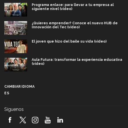
Programa enlace: para llevar a tu empresa al
siguiente nivel (video)
¿Quieres emprender? Conoce el nuevo HUB de
Innovación del Tec (video)
El joven que hizo del baile su vida (video)
Aula Futura: transformar la experiencia educativa
(video)
Más que un festival cultural: así es la magia de
VIBRART 2026 (video)
CAMBIAR IDIOMA
ES
Javier Guzmán: investigación con impacto social
(video)
Síguenos
¡México, en el top del mundial de robótica FIRST
2026! (video)