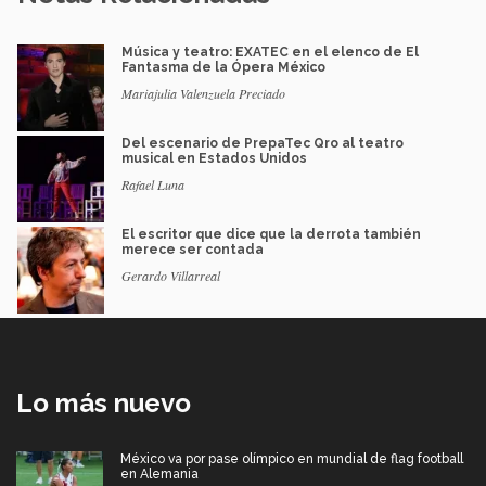
Música y teatro: EXATEC en el elenco de El
Fantasma de la Ópera México
Mariajulia Valenzuela Preciado
Del escenario de PrepaTec Qro al teatro
musical en Estados Unidos
Rafael Luna
El escritor que dice que la derrota también
merece ser contada
Gerardo Villarreal
Lo más nuevo
México va por pase olímpico en mundial de flag football
en Alemania