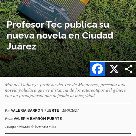
Profesor Tec publica su
nueva novela en Ciudad
Juárez
Facebook
X
Manuel Gallarzo, profesor del Tec de Monterrey, presenta una
novela policíaca que se distancia de los estereotipos del género
con un protagonista que defiende la integridad
Por
- 28/08/2024
VALERIA BARRÓN FUERTE
Fotos
VALERIA BARRÓN FUERTE
Tiempo estimado de lectura:4 mins