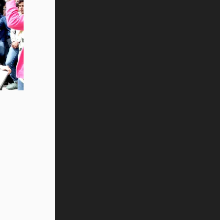
Tec? (video)
Vida Tec: Feminismo e Inteligencia
Artificial, Paola Ricaurte (video)