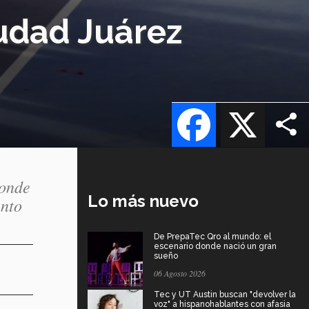
iudad Juárez
Facebook
X
donde
Lo más nuevo
ento
De PrepaTec Qro al mundo: el
escenario donde nació un gran
sueño
06 Agosto 2026
Tec y UT Austin buscan "devolver la
voz" a hispanohablantes con afasia