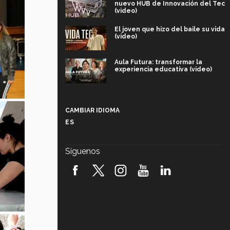
nuevo HUB de Innovación del Tec
(video)
El joven que hizo del baile su vida
(video)
Aula Futura: transformar la
experiencia educativa (video)
Más que un festival cultural: así es
la magia de VIBRART 2026 (video)
CAMBIAR IDIOMA
ES
Javier Guzmán: investigación con
impacto social (video)
Síguenos
¡México, en el top del mundial de
robótica FIRST 2026! (video)
Vida Tec: Pasión, disciplina y
básquetbol, con Gael Adame
(video)
¿Cómo es el Modelo Educativo