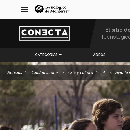
Pasar
navegación
menu
al
principal
contenido
principal
El sitio d
Tecnológic
Menu
CATEGORÍAS
VIDEOS
Comunidad
Noticias
Ciudad Juárez
arte y cultura
Así se vivió 