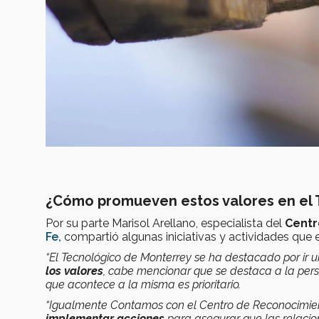
¿Cómo promueven estos valores en el 
Por su parte Marisol Arellano, especialista del
Centr
Fe,
compartió algunas iniciativas y actividades que e
“El Tecnológico de Monterrey se ha destacado por ir 
los valores
, cabe mencionar que se destaca a la perso
que acontece a la misma es prioritario.
“Igualmente Contamos con el Centro de Reconocimien
implementar acciones
para asegurar que las relaci