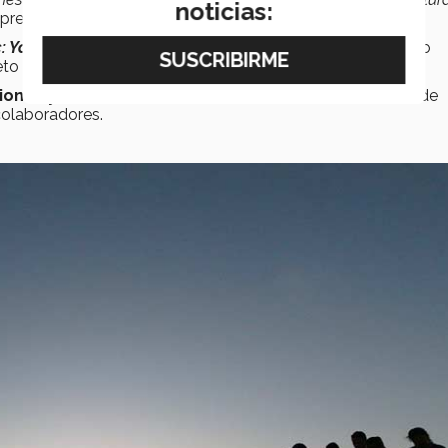
noticias:
presó.
: Yo, tu, otros,
nosotros en donde se abordan temas como
o a los grupos en situación de vulnerabilidad.
ciones y actividades
sobre estas temáticas, de la mano de
 colaboradores.