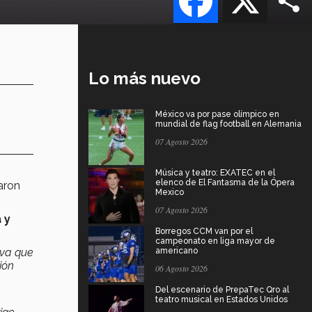
Lo más nuevo
México va por pase olímpico en
mundial de flag football en Alemania
07 Agosto 2026
Música y teatro: EXATEC en el
elenco de El Fantasma de la Ópera
aron
Mexico
07 Agosto 2026
 y
Borregos CCM van por el
campeonato en liga mayor de
iva que
americano
ión
06 Agosto 2026
Del escenario de PrepaTec Qro al
teatro musical en Estados Unidos