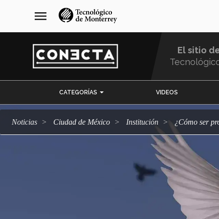
Pasar
navegación
menu
al
principal
contenido
principal
El sitio d
Tecnológic
Menu
CATEGORÍAS
VIDEOS
Comunidad
Noticias
Ciudad de México
Institución
¿Cómo ser p