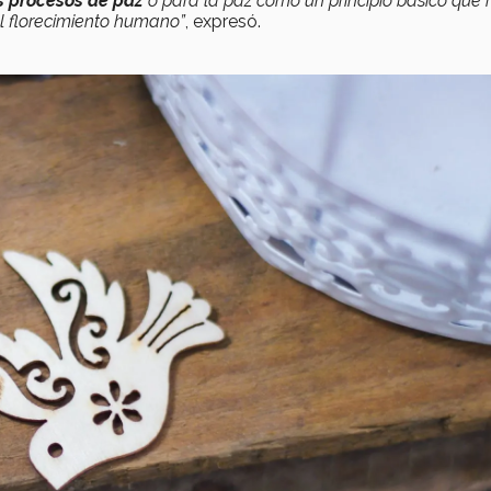
s procesos de paz
o para la paz como un principio básico que r
 el florecimiento humano”
, expresó.