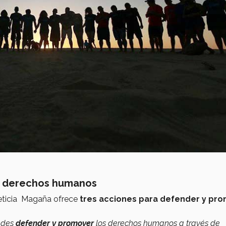
os derechos humanos
Leticia Magaña ofrece
tres acciones para defender y pr
uedes
defender y promover
los derechos humanos a través de