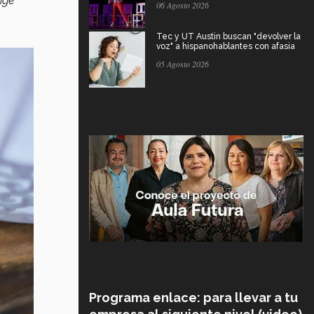
ige
06 Agosto 2026
Tec y UT Austin buscan "devolver la
voz" a hispanohablantes con afasia
05 Agosto 2026
Programa enlace: para llevar a tu