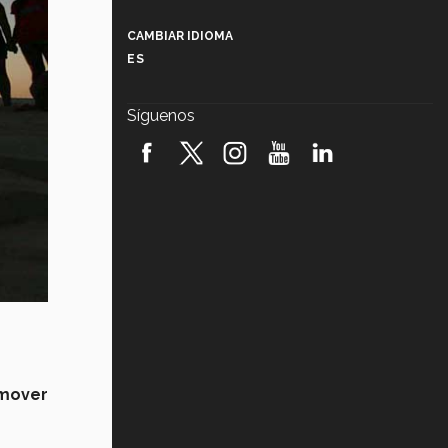
Más que un festival cultural: así es
la magia de VIBRART 2026 (video)
CAMBIAR IDIOMA
ES
Javier Guzmán: investigación con
impacto social (video)
Síguenos
¡México, en el top del mundial de
robótica FIRST 2026! (video)
Vida Tec: Pasión, disciplina y
básquetbol, con Gael Adame
(video)
¿Cómo es el Modelo Educativo
Tec? (video)
Vida Tec: Feminismo e Inteligencia
Artificial, Paola Ricaurte (video)
omover