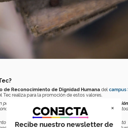
Tec?
o de Reconocimiento de Dignidad Humana
del
campus 
l Tec realiza para la promoción de estos valores.
un paso adelante en muchas áreas, en el caso de la
promoción
×
na al centro de nuestras actividades, eso quiere decir, que tod
to de la Dignidad Humana que dentro de sus propósitos está
Recibe nuestro newsletter de
ones dentro de la comunidad TEC estén alineadas a una cultur