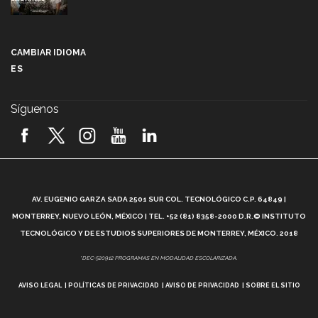
Más que un festival cultural: así es la magia de
VIBRART 2026 (video)
CAMBIAR IDIOMA
ES
Javier Guzmán: investigación con impacto social
(video)
Síguenos
¡México, en el top del mundial de robótica FIRST
2026! (video)
Vida Tec: Pasión, disciplina y básquetbol, con Gael
Adame (video)
A
AV. EUGENIO GARZA SADA 2501 SUR COL. TECNOLÓGICO C.P. 64849 |
L
¿Cómo es el Modelo Educativo Tec? (video)
MONTERREY, NUEVO LEÓN, MÉXICO | TEL. +52 (81) 8358-2000 D.R.© INSTITUTO
TECNOLÓGICO Y DE ESTUDIOS SUPERIORES DE MONTERREY, MÉXICO. 2018
Vida Tec: Feminismo e Inteligencia Artificial, Paola
*DEC-520912 PROGRAMAS EN MODALIDAD ESCOLARIZADA.
Ricaurte (video)
AVISO LEGAL
POLÍTICAS DE PRIVACIDAD
AVISO DE PRIVACIDAD
SOBRE EL SITIO