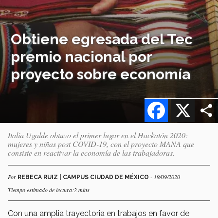
Obtiene egresada del Tec
premio nacional por
proyecto sobre economía
Facebook
X
Italia Ugalde obtuvo el primer lugar en el Hackatón 2020:
mujeres y niñas post COVID-19, con el proyecto MANA que
consiste en reactivar la economía de las trabajadoras.
Por
- 19/09/2020
REBECA RUIZ | CAMPUS CIUDAD DE MÉXICO
Tiempo estimado de lectura:2 mins
Con una amplia trayectoria en trabajos en favor de