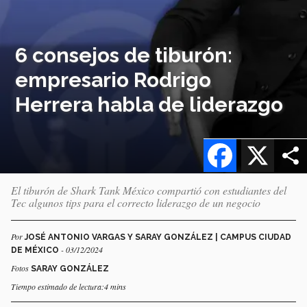
6 consejos de tiburón:
empresario Rodrigo
Herrera habla de liderazgo
Facebook
X
El tiburón de Shark Tank México compartió con estudiantes del
Tec algunos tips para el correcto liderazgo de un negocio
Por
JOSÉ ANTONIO VARGAS Y SARAY GONZÁLEZ | CAMPUS CIUDAD
- 03/12/2024
DE MÉXICO
Fotos
SARAY GONZÁLEZ
Tiempo estimado de lectura:4 mins