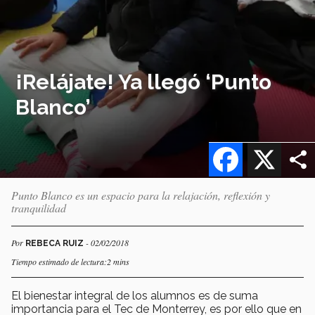
¡Relájate! Ya llegó ‘Punto
Blanco’
Facebook
X
Punto Blanco es un espacio para la relajación, reflexión y
tranquilidad
Por
- 02/02/2018
REBECA RUIZ
Tiempo estimado de lectura:2 mins
El bienestar integral de los alumnos es de suma
importancia para el Tec de Monterrey, es por ello que en