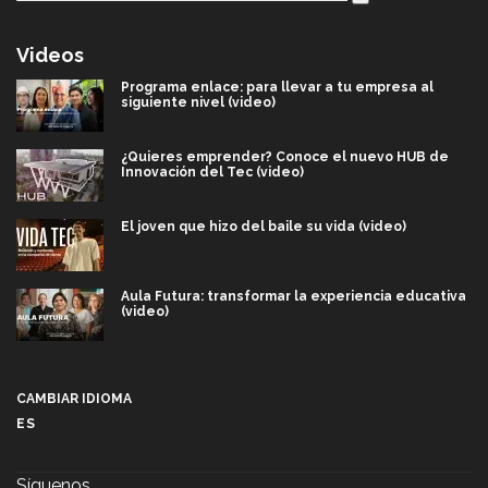
Videos
Programa enlace: para llevar a tu empresa al
siguiente nivel (video)
¿Quieres emprender? Conoce el nuevo HUB de
Innovación del Tec (video)
El joven que hizo del baile su vida (video)
Aula Futura: transformar la experiencia educativa
(video)
Más que un festival cultural: así es la magia de
VIBRART 2026 (video)
CAMBIAR IDIOMA
ES
Javier Guzmán: investigación con impacto social
(video)
Síguenos