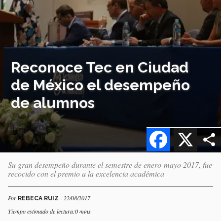
Reconoce Tec en Ciudad
de México el desempeño
de alumnos
Facebook
X
Su gran desempeño durante el semestre de enero-mayo 2017, fue
recocido con el premio a la excelencia académica
Por
- 22/08/2017
REBECA RUIZ
Tiempo estimado de lectura:0 mins