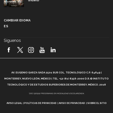
(video)
Más que un festival cultural: así es la magia de
VIBRART 2026 (video)
CAMBIAR IDIOMA
ES
Javier Guzmán: investigación con impacto social
(video)
Síguenos
¡México, en el top del mundial de robótica FIRST
2026! (video)
Vida Tec: Pasión, disciplina y básquetbol, con Gael
Adame (video)
A
AV. EUGENIO GARZA SADA 2501 SUR COL. TECNOLÓGICO C.P. 64849 |
L
¿Cómo es el Modelo Educativo Tec? (video)
MONTERREY, NUEVO LEÓN, MÉXICO | TEL. +52 (81) 8358-2000 D.R.© INSTITUTO
TECNOLÓGICO Y DE ESTUDIOS SUPERIORES DE MONTERREY, MÉXICO. 2018
Vida Tec: Feminismo e Inteligencia Artificial, Paola
*DEC-520912 PROGRAMAS EN MODALIDAD ESCOLARIZADA.
Ricaurte (video)
AVISO LEGAL
POLÍTICAS DE PRIVACIDAD
AVISO DE PRIVACIDAD
SOBRE EL SITIO