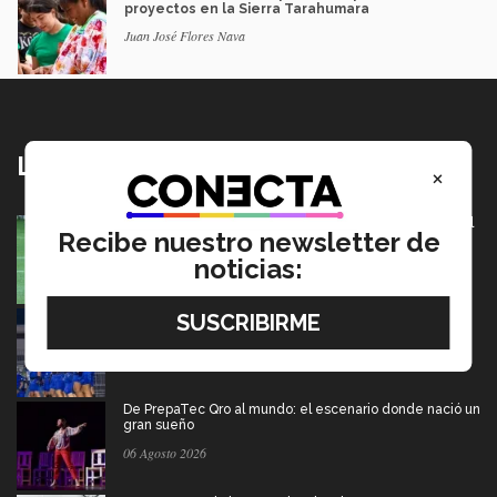
proyectos en la Sierra Tarahumara
Juan José Flores Nava
Lo más nuevo
×
México va por pase olímpico en mundial de flag football
Recibe nuestro newsletter de
en Alemania
noticias:
07 Agosto 2026
Borregos CCM van por el campeonato en liga mayor de
americano
06 Agosto 2026
De PrepaTec Qro al mundo: el escenario donde nació un
gran sueño
06 Agosto 2026