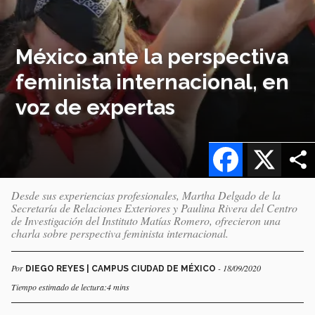
México ante la perspectiva
feminista internacional, en
voz de expertas
Facebook
X
Desde sus experiencias profesionales, Martha Delgado de la
Secretaría de Relaciones Exteriores y Paulina Rivera del Centro
de Investigación del Instituto Matías Romero, ofrecieron una
charla sobre perspectiva feminista internacional.
Por
- 18/09/2020
DIEGO REYES | CAMPUS CIUDAD DE MÉXICO
Tiempo estimado de lectura:4 mins