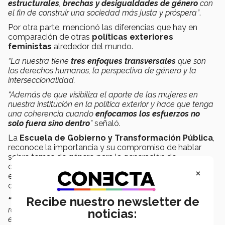
estructurales
,
brechas y desigualdades de género
con
el fin de construir una sociedad más justa y próspera”
.
Por otra parte, mencionó las diferencias que hay en
comparación de otras
políticas exteriores
feministas
alrededor del mundo.
“La nuestra tiene
tres enfoques transversales
que son
los derechos humanos, la perspectiva de género y la
interseccionalidad.
“Además de que visibiliza el aporte de las mujeres en
nuestra institución en la política exterior y hace que tenga
una coherencia cuando
enfocamos los esfuerzos no
solo fuera sino dentro
”
señaló.
La
Escuela de Gobierno y Transformación Pública
,
reconoce la importancia y su compromiso de hablar
sobre temas de género para la generación de
conocimiento y vinculación con actores relevantes, por
×
ello el objetivo de estas conferencias es acercar a la
comunidad universitaria al diálogo sobre estos temas.
Recibe nuestro newsletter de
“
No sólo es romper un techo de cristal, sino también
romper techos de hierro que desafortunadamente son
noticias:
esas estructuras que parecen demasiado sólidas y que