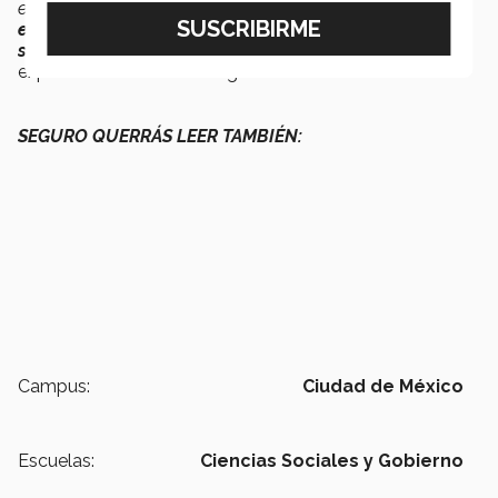
están presentes en los
sistemas políticos, económicos y
en los sistemas de creencias y de valores
socioculturales
a lo amplio y ancho de nuestro mundo”
explicó la decana Silvia Figueroa.
SEGURO QUERRÁS LEER TAMBIÉN:
Campus:
Ciudad de México
Escuelas:
Ciencias Sociales y Gobierno