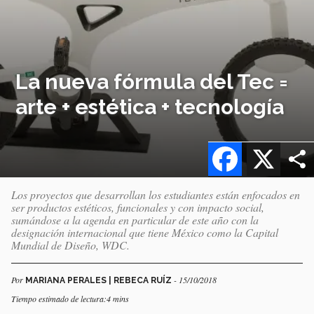
La nueva fórmula del Tec =
arte + estética + tecnología
Facebook
X
Los proyectos que desarrollan los estudiantes están enfocados en
ser productos estéticos, funcionales y con impacto social,
sumándose a la agenda en particular de este año con la
designación internacional que tiene México como la Capital
Mundial de Diseño, WDC.
Por
- 15/10/2018
MARIANA PERALES | REBECA RUÍZ
Tiempo estimado de lectura:4 mins