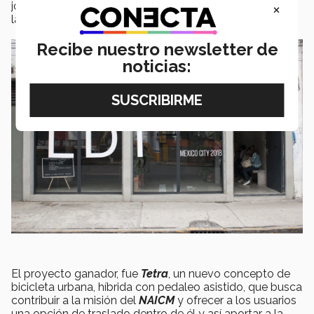
×
joya arquitectónica donde convergen y se desarrollan
las artes.
Recibe nuestro newsletter de
noticias:
El proyecto ganador, fue
Tetra
, un nuevo concepto de
bicicleta urbana, híbrida con pedaleo asistido, que busca
contribuir a la misión del
NAICM
y ofrecer a los usuarios
una opción de traslado dentro de él y así aportar a la