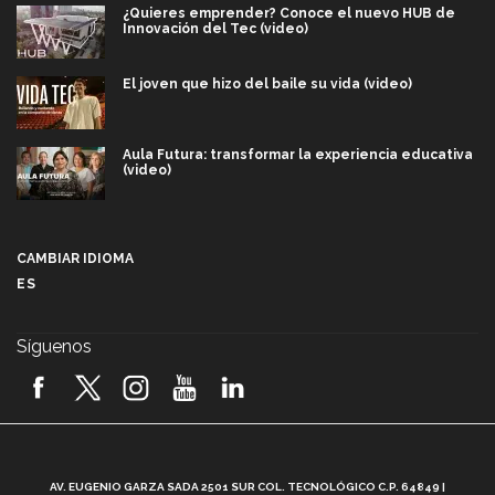
¿Quieres emprender? Conoce el nuevo HUB de
Innovación del Tec (video)
El joven que hizo del baile su vida (video)
Aula Futura: transformar la experiencia educativa
(video)
Más que un festival cultural: así es la magia de
VIBRART 2026 (video)
CAMBIAR IDIOMA
ES
Javier Guzmán: investigación con impacto social
(video)
Síguenos
¡México, en el top del mundial de robótica FIRST
2026! (video)
Vida Tec: Pasión, disciplina y básquetbol, con Gael
Adame (video)
A
AV. EUGENIO GARZA SADA 2501 SUR COL. TECNOLÓGICO C.P. 64849 |