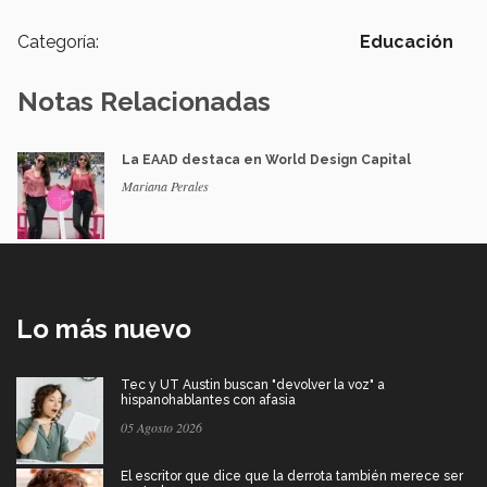
Categoría:
Educación
Notas Relacionadas
La EAAD destaca en World Design Capital
Mariana Perales
Lo más nuevo
Tec y UT Austin buscan "devolver la voz" a
hispanohablantes con afasia
05 Agosto 2026
El escritor que dice que la derrota también merece ser