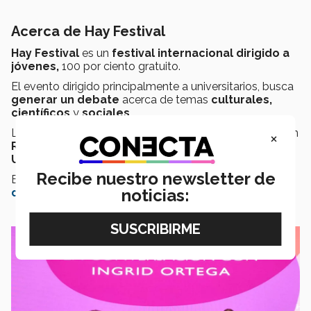
Acerca de Hay Festival
Hay Festival
es un
festival internacional dirigido a
jóvenes,
100 por ciento gratuito.
El evento dirigido principalmente a universitarios, busca
generar un debate
acerca de temas
culturales,
científicos
y
sociales.
La iniciativa originada en la
década de los ochenta
en
×
Reino Unido
, ha logrado estar en países como
Ucrania, Chile, Colombia, España
y
México
.
Recibe nuestro newsletter de
En el
2020, Hay Festival
recibió el
Premio Princesa
noticias:
de Asturias
de Comunicación y Humanidades
.