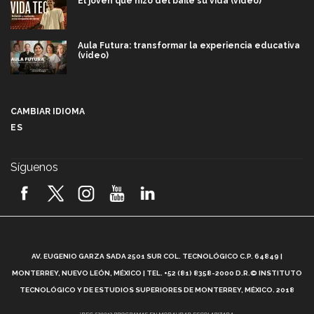
El joven que hizo del baile su vida (video)
Aula Futura: transformar la experiencia educativa
(video)
Más que un festival cultural: así es la magia de
VIBRART 2026 (video)
CAMBIAR IDIOMA
ES
Javier Guzmán: investigación con impacto social
(video)
Síguenos
¡México, en el top del mundial de robótica FIRST
2026! (video)
Vida Tec: Pasión, disciplina y básquetbol, con Gael
Adame (video)
A
AV. EUGENIO GARZA SADA 2501 SUR COL. TECNOLÓGICO C.P. 64849 |
L
¿Cómo es el Modelo Educativo Tec? (video)
MONTERREY, NUEVO LEÓN, MÉXICO | TEL. +52 (81) 8358-2000 D.R.© INSTITUTO
TECNOLÓGICO Y DE ESTUDIOS SUPERIORES DE MONTERREY, MÉXICO. 2018
*DEC-520912 PROGRAMAS EN MODALIDAD ESCOLARIZADA.