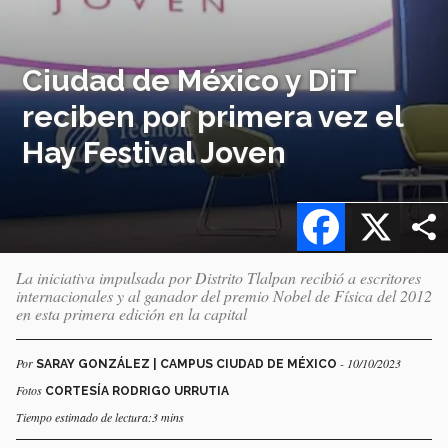
Ciudad de México y DiT
reciben por primera vez el
Hay Festival Joven
Facebook
X
La iniciativa impulsada por Distrito Tlalpan recibió a escritores
internacionales y al ganador del premio Nobel de Física del 2012
en esta primera edición en la capital
Por
- 10/10/2023
SARAY GONZÁLEZ | CAMPUS CIUDAD DE MÉXICO
Fotos
CORTESÍA RODRIGO URRUTIA
Tiempo estimado de lectura:3 mins