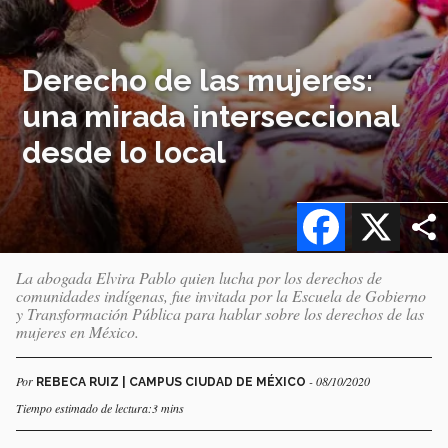
Derecho de las mujeres:
una mirada interseccional
desde lo local
Facebook
X
La abogada Elvira Pablo quien lucha por los derechos de
comunidades indígenas, fue invitada por la Escuela de Gobierno
y Transformación Pública para hablar sobre los derechos de las
mujeres en México.
Por
- 08/10/2020
REBECA RUIZ | CAMPUS CIUDAD DE MÉXICO
Tiempo estimado de lectura:3 mins