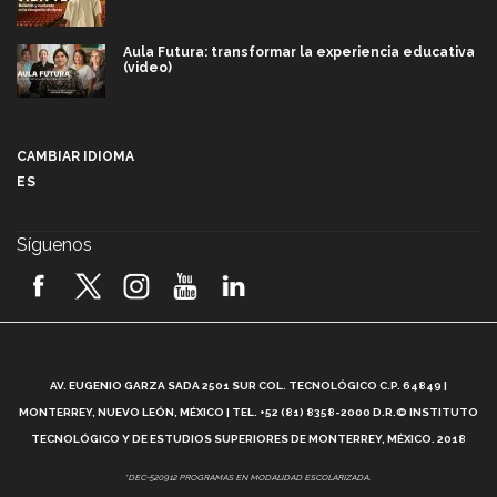
Aula Futura: transformar la experiencia educativa
(video)
Más que un festival cultural: así es la magia de
VIBRART 2026 (video)
CAMBIAR IDIOMA
ES
Javier Guzmán: investigación con impacto social
(video)
Síguenos
¡México, en el top del mundial de robótica FIRST
2026! (video)
Vida Tec: Pasión, disciplina y básquetbol, con Gael
Adame (video)
A
AV. EUGENIO GARZA SADA 2501 SUR COL. TECNOLÓGICO C.P. 64849 |
L
¿Cómo es el Modelo Educativo Tec? (video)
MONTERREY, NUEVO LEÓN, MÉXICO | TEL. +52 (81) 8358-2000 D.R.© INSTITUTO
TECNOLÓGICO Y DE ESTUDIOS SUPERIORES DE MONTERREY, MÉXICO. 2018
Vida Tec: Feminismo e Inteligencia Artificial, Paola
*DEC-520912 PROGRAMAS EN MODALIDAD ESCOLARIZADA.
Ricaurte (video)