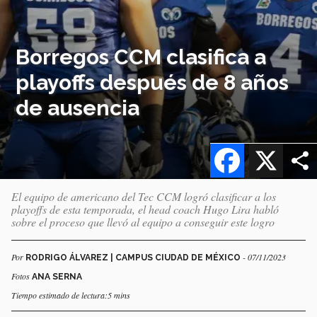
Borregos CCM clasifica a
playoffs después de 8 años
de ausencia
Facebook
X
El equipo de americano del Tec CCM logró clasificar a los
playoffs de esta temporada, el head coach Hugo Lira habló
sobre el proceso que llevó al equipo a conseguir este logro
Por
- 07/11/2023
RODRIGO ÁLVAREZ | CAMPUS CIUDAD DE MÉXICO
Fotos
ANA SERNA
Tiempo estimado de lectura:5 mins