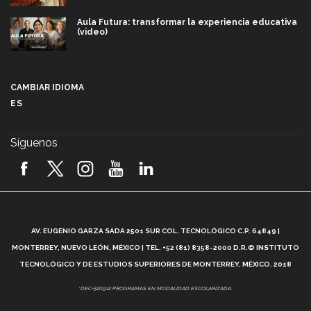
Aula Futura: transformar la experiencia educativa
(video)
Más que un festival cultural: así es la magia de
VIBRART 2026 (video)
CAMBIAR IDIOMA
ES
Javier Guzmán: investigación con impacto social
(video)
Síguenos
¡México, en el top del mundial de robótica FIRST
2026! (video)
Vida Tec: Pasión, disciplina y básquetbol, con Gael
Adame (video)
A
AV. EUGENIO GARZA SADA 2501 SUR COL. TECNOLÓGICO C.P. 64849 |
L
¿Cómo es el Modelo Educativo Tec? (video)
MONTERREY, NUEVO LEÓN, MÉXICO | TEL. +52 (81) 8358-2000 D.R.© INSTITUTO
TECNOLÓGICO Y DE ESTUDIOS SUPERIORES DE MONTERREY, MÉXICO. 2018
Vida Tec: Feminismo e Inteligencia Artificial, Paola
*DEC-520912 PROGRAMAS EN MODALIDAD ESCOLARIZADA.
Ricaurte (video)