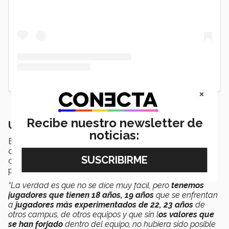
×
Recibe nuestro newsletter de
Un equipo con sangre joven
noticias:
El
coach
destacó el trabajo de algunos jugadores
que forman parte por primera vez de la categoría y
cuyo
trabajo duro
fue importante para conseguir este
primer objetivo.
“La verdad es que no se dice muy fácil, pero
tenemos
jugadores que tienen 18 años, 19 años
que se enfrentan
a
jugadores más experimentados de 22, 23 años
de
otros campus, de otros equipos y que sin l
os valores que
se han forjado
dentro del equipo, no hubiera sido posible