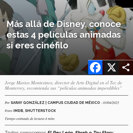
Más allá de Disney, conoce
estas 4 películas animadas
si eres cinéfilo
Facebook
X
Jorge Marios Montesinos, director de Arte Digital en el Tec de
Monterrey, recomienda sus “películas animadas imperdibles”
Por
- 03/04/2025
SARAY GONZÁLEZ | CAMPUS CIUDAD DE MÉXICO
Fotos
IMDB, SHUTTERSTOCK
Tiempo estimado de lectura:4 mins
Todos conocemos
El Rey León, Shrek
o
Toy Story
,