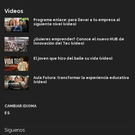
Videos
Programa enlace: para llevar a tu empresa al
siguiente nivel (video)
¿Quieres emprender? Conoce el nuevo HUB de
Innovación del Tec (video)
El joven que hizo del baile su vida (video)
Aula Futura: transformar la experiencia educativa
(video)
Más que un festival cultural: así es la magia de
VIBRART 2026 (video)
CAMBIAR IDIOMA
ES
Javier Guzmán: investigación con impacto social
(video)
Síguenos