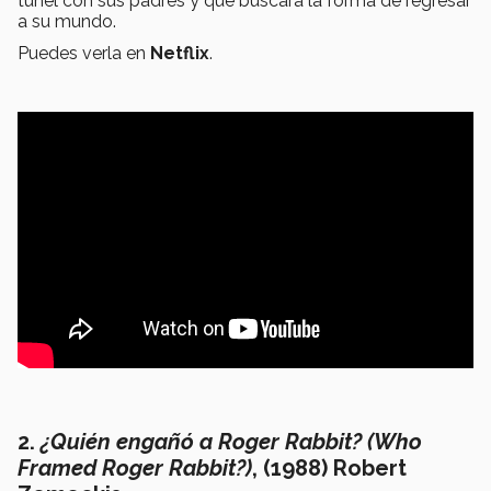
túnel con sus padres y que buscará la forma de regresar
a su mundo.
Puedes verla en
Netflix
.
2.
¿Quién engañó a Roger Rabbit? (Who
Framed Roger Rabbit?)
, (1988) Robert