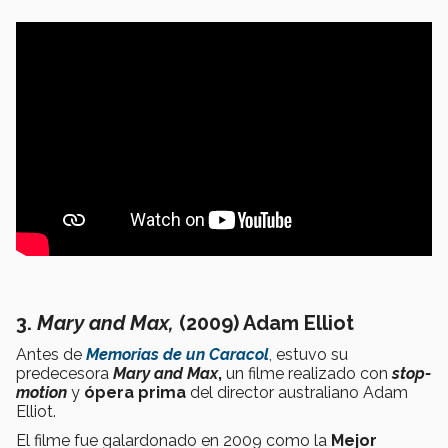
3.
Mary and Max,
(2009) Adam Elliot
Antes de
Memorias de un Caracol
, estuvo su
predecesora
Mary and Max
,
un filme realizado con
stop-
motion
y
ópera prima
del director australiano Adam
Elliot.
El filme fue galardonado en 2009 como la
Mejor