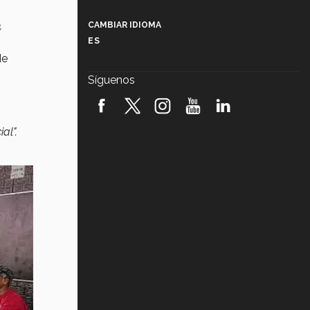
Más que un festival cultural: así es
la magia de VIBRART 2026 (video)
,
CAMBIAR IDIOMA
ES
Javier Guzmán: investigación con
de
impacto social (video)
Síguenos
¡México, en el top del mundial de
robótica FIRST 2026! (video)
al".
Vida Tec: Pasión, disciplina y
básquetbol, con Gael Adame
(video)
¿Cómo es el Modelo Educativo
Tec? (video)
Vida Tec: Feminismo e Inteligencia
Artificial, Paola Ricaurte (video)