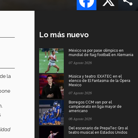
Lo más nuevo
México va por pase olímpico en
mundial de flag football en Alemania
07 Agosto 2026
de la
Música y teatro: EXATEC en el
elenco de El Fantasma de la Ópera
Mexico
pone
07 Agosto 2026
Borregos CCM van por el
n.
campeonato en liga mayor de
americano
s
06 Agosto 2026
Del escenario de PrepaTec Qro al
lidad
teatro musical en Estados Unidos