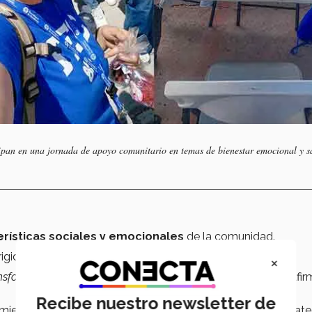
pan en una jornada de apoyo comunitario en temas de bienestar emocional y s
erísticas sociales y emocionales
de la comunidad.
igidas a la población a lo largo del tiempo.
×
ransformar la realidad emocional y social de la comunidad"
, afi
Recibe nuestro newsletter de
imientos en
psicología y salud pública
para diseñar estrate