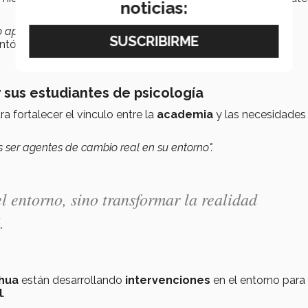
noticias:
lo aprendan teoría, sino que también puedan aplicar sus
ntó.
y sus estudiantes de psicología
a fortalecer el vínculo entre la
academia
y las necesidades 
es ser agentes de cambio real en su entorno".
l entorno, sino transformar la realidad
.
hua
están desarrollando
intervenciones
en el entorno para
l
.