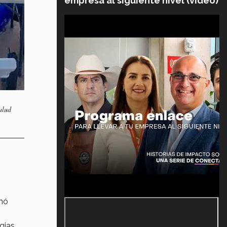
empresa al siguiente nivel (video)
alud
rmó
gias