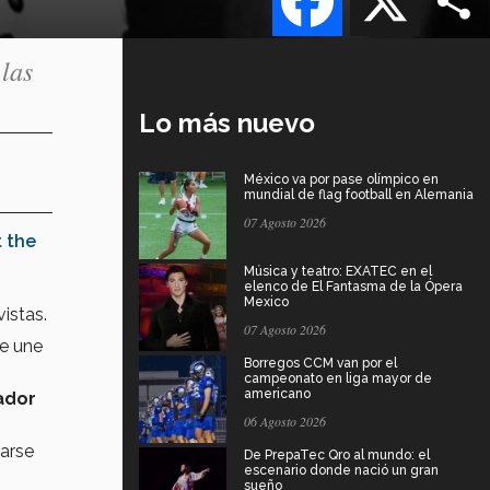
 las
Lo más nuevo
México va por pase olímpico en
mundial de flag football en Alemania
07 Agosto 2026
t the
Música y teatro: EXATEC en el
elenco de El Fantasma de la Ópera
Mexico
vistas.
07 Agosto 2026
se une
Borregos CCM van por el
campeonato en liga mayor de
americano
ador
06 Agosto 2026
rarse
De PrepaTec Qro al mundo: el
escenario donde nació un gran
sueño