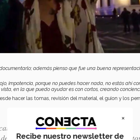
 documentarlo; además pienso que fue una buena representaci
o, impotencia, porque no puedes hacer nada, no estás ahí co
vista, en la que puedo ayudar es con cortos, creando concienci
esde hacer las tomas, revisión del material, el guion y los pe
×
 causa mucho enojo, impotencia porque no
Recibe nuestro newsletter de
de vista, en la que puedo ayudar es con cortos