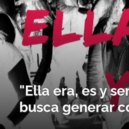
"Ella era, es y se
busca generar c