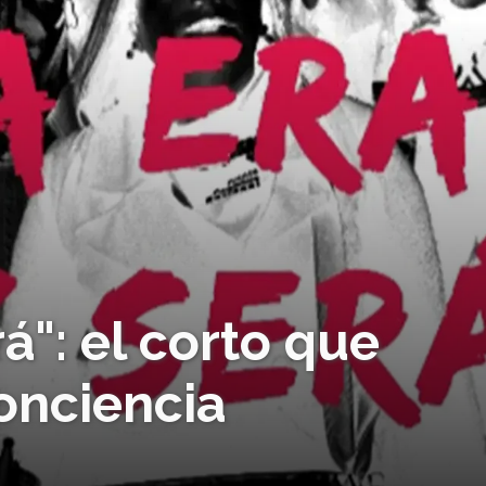
rá": el corto que
onciencia