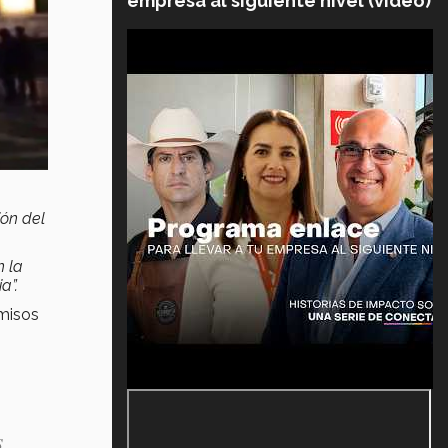
empresa al siguiente nivel (video)
ón del
n la
a”.
rmisos
,