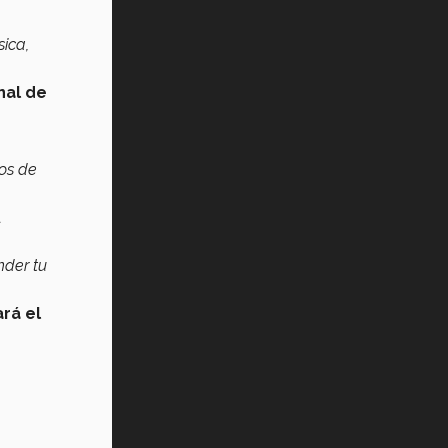
ica,
nal de
tos de
a
nder tu
ará el