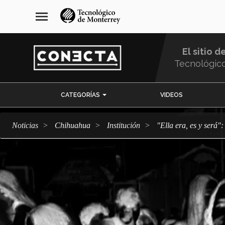
Pasar
navegación
menu
al
principal
contenido
principal
El sitio d
Tecnológic
Menu
CATEGORÍAS
VIDEOS
Comunidad
Noticias
Chihuahua
Institución
"Ella era, es y ser