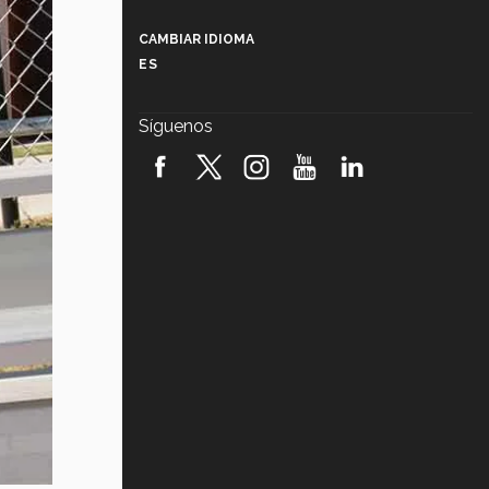
Más que un festival cultural: así es
la magia de VIBRART 2026 (video)
CAMBIAR IDIOMA
ES
Javier Guzmán: investigación con
impacto social (video)
Síguenos
¡México, en el top del mundial de
robótica FIRST 2026! (video)
Vida Tec: Pasión, disciplina y
básquetbol, con Gael Adame
(video)
¿Cómo es el Modelo Educativo
Tec? (video)
Vida Tec: Feminismo e Inteligencia
Artificial, Paola Ricaurte (video)