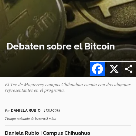
Debaten sobre el Bitcoin
Facebook
X
El Tec de Monterrey campus Chihuahua cuenta con dos alumnas
representantes en el programa.
Por
- 17/05/2018
DANIELA RUBIO
Tiempo estimado de lectura:2 mins
Daniela Rubio | Campus Chihuahua