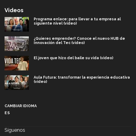
Videos
Programa enlace: para llevar a tu empresa al
siguiente nivel (video)
¿Quieres emprender? Conoce el nuevo HUB de
Innovación del Tec (video)
El joven que hizo del baile su vida (video)
Aula Futura: transformar la experiencia educativa
(video)
Más que un festival cultural: así es la magia de
VIBRART 2026 (video)
CAMBIAR IDIOMA
ES
Javier Guzmán: investigación con impacto social
(video)
Síguenos
¡México, en el top del mundial de robótica FIRST