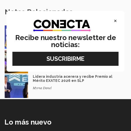
Notas Relacionadas
×
Impacto y legado: Marcela Velasco, ganadora
del Premio Mérito EXATEC
Recibe nuestro newsletter de
Guillermo Solorio
noticias:
Docencia con propósito: la historia de Debbie
Hernández
Isabel Martínez
Lidera industria acerera y recibe Premio al
Mérito EXATEC 2026 en SLP
Myrna Danel
Lo más nuevo