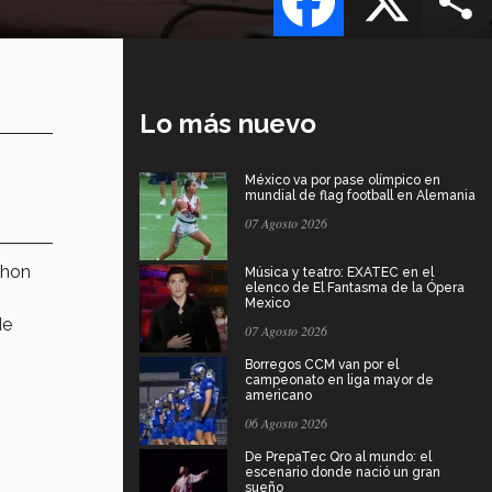
Lo más nuevo
México va por pase olímpico en
mundial de flag football en Alemania
07 Agosto 2026
thon
Música y teatro: EXATEC en el
elenco de El Fantasma de la Ópera
Mexico
de
07 Agosto 2026
Borregos CCM van por el
campeonato en liga mayor de
americano
06 Agosto 2026
De PrepaTec Qro al mundo: el
escenario donde nació un gran
sueño