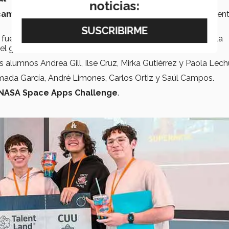
noticias:
 campus Chihuahua
seleccionados se destacaron entre cien
fueron los seleccionados para representar a la ciudad en la
 global por la oportunidad de ser finalistas.
alumnos Andrea Gill, Ilse Cruz, Mirka Gutiérrez y Paola Lech
mada García, André Limones, Carlos Ortiz y Saúl Campos.
NASA Space Apps Challenge
.