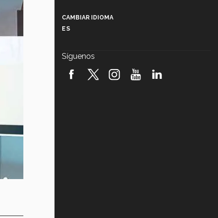
Más que un festival cultural: así es
la magia de VIBRART 2026 (video)
CAMBIAR IDIOMA
ES
Javier Guzmán: investigación con
impacto social (video)
Síguenos
¡México, en el top del mundial de
robótica FIRST 2026! (video)
Vida Tec: Pasión, disciplina y
básquetbol, con Gael Adame
(video)
¿Cómo es el Modelo Educativo
Tec? (video)
Vida Tec: Feminismo e Inteligencia
Artificial, Paola Ricaurte (video)