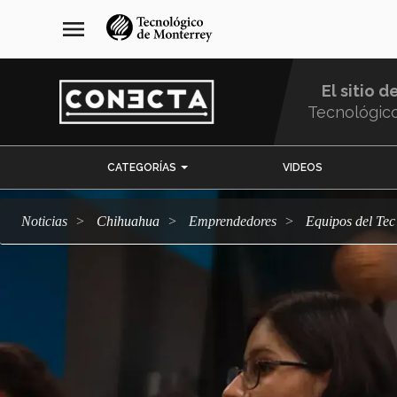
Pasar
navegación
menu
al
principal
contenido
principal
El sitio d
Tecnológic
Menu
CATEGORÍAS
VIDEOS
Comunidad
Noticias
Chihuahua
emprendedores
Equipos del T