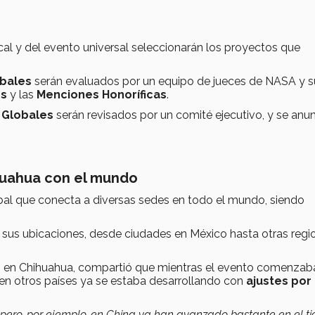
cal y del evento universal seleccionarán los proyectos que
bales
serán evaluados por un equipo de jueces de NASA y s
es
y las
Menciones Honoríficas
.
s Globales
serán revisados por un comité ejecutivo, y se anu
huahua con el mundo
al que conecta a diversas sedes en todo el mundo, siendo
 sus ubicaciones, desde ciudades en México hasta otras regi
 en Chihuahua, compartió que mientras el evento comenzab
 en otros países ya se estaba desarrollando con
ajustes por 
ero, por ejemplo, en China ya han avanzado bastante en el t