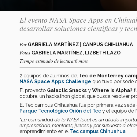
El evento NASA Space Apps en Chihuahu
desarrollar soluciones científicas y tec
Por
-
GABRIELA MARTÍNEZ | CAMPUS CHIHUAHUA
Fotos
GABRIELA MARTÍNEZ, LIZBETH LAZO
Tiempo estimado de lectura:6 mins
2 equipos de alumnos del
Tec de Monterrey cam
NASA Space Apps Challenge
que tuvo por sede e
El proyecto
Galactic Snacks
y
Where is Alpha?
fu
octubre, un hackathon global que busca resolver pro
El Tec campus Chihuahua fue por primera vez sede d
Parque Tecnológico Orión del Tec
y el equipo de
“La comunidad de la NASA local es un aliado importan
empresariado, mentores, jueces y por supuesto a otras
emprendimiento en el
Tec campus Chihuahua
.