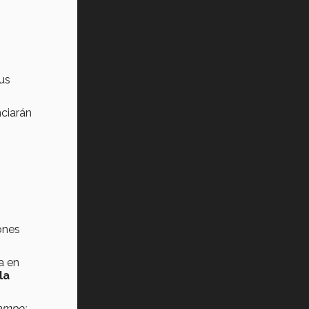
us
nciarán
ones
a en
la
iempo;