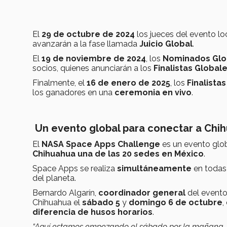
El
29 de octubre de 2024
los jueces del evento lo
avanzarán a la fase llamada
Juicio Global
.
El
19 de noviembre de 2024
, los
Nominados Glo
socios, quienes anunciarán a los
Finalistas Global
Finalmente, el
16 de enero de 2025
, los
Finalista
los ganadores en una
ceremonia en vivo
.
Un evento global para conectar a Chi
El
NASA Space Apps Challenge
es un evento glob
Chihuahua una de las 20 sedes en México
.
Space Apps se realiza
simultáneamente
en todas
del planeta.
Bernardo Algarín,
coordinador general
del evento
Chihuahua el
sábado 5
y
domingo 6 de octubre
,
diferencia de husos horarios
.
“Aquí estamos empezando el sábado por la mañana, p